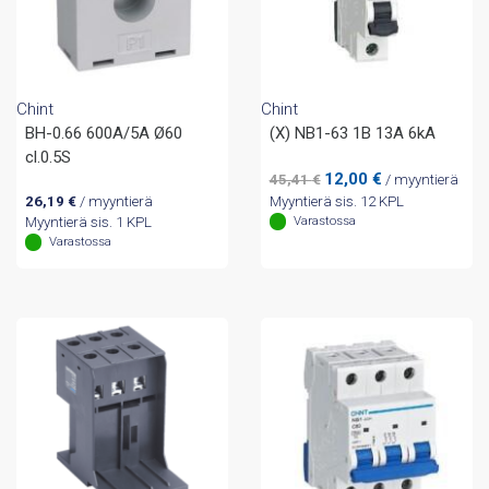
Chint
Chint
BH-0.66 600A/5A Ø60
(X) NB1-63 1B 13A 6kA
cl.0.5S
Alkuperäinen
Nykyinen
12,00
€
45,41
€
/ myyntierä
hinta
hinta
26,19
€
/ myyntierä
Myyntierä sis. 12 KPL
oli:
on:
Varastossa
Myyntierä sis. 1 KPL
45,41 €.
12,00 €.
Varastossa