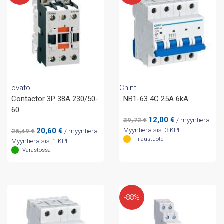
Lovato
Chint
Contactor 3P 38A 230/50-
NB1-63 4C 25A 6kA
60
Alkuperäinen
Nykyinen
12,00
€
39,72
€
/ myyntierä
hinta
hinta
Alkuperäinen
Nykyinen
20,60
€
Myyntierä sis. 3 KPL
26,49
€
/ myyntierä
oli:
on:
hinta
hinta
Tilaustuote
Myyntierä sis. 1 KPL
39,72 €.
12,00 €.
oli:
on:
Varastossa
26,49 €.
20,60 €.
-88%