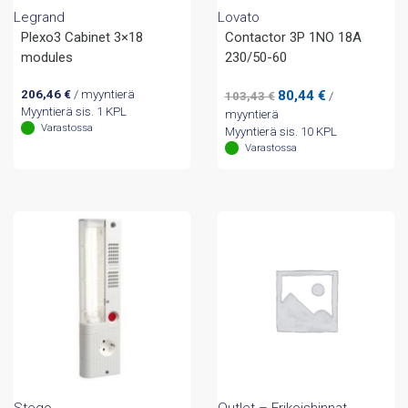
Legrand
Lovato
Plexo3 Cabinet 3×18
Contactor 3P 1NO 18A
modules
230/50-60
Alkuperäinen
Nykyinen
206,46
€
/ myyntierä
80,44
€
103,43
€
/
hinta
hinta
Myyntierä sis. 1 KPL
myyntierä
Varastossa
oli:
on:
Myyntierä sis. 10 KPL
103,43 €.
80,44 €.
Varastossa
Stego
Outlet – Erikoishinnat