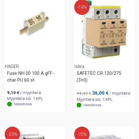
-19%
HAGER
Iskra
Fuse NH 00 100 A gFF-
SAFETEC CR 120/275
char PU 60 st
(3+0)
Alkuperäinen
Nykyinen
9,10
€
/ myyntierä
36,00
€
44,40
€
/ myyntierä
hinta
hinta
Myyntierä sis. 1 KPL
Myyntierä sis. 1 KPL
Varastossa
oli:
on:
Varastossa
44,40 €.
36,00 €.
-23%
-70%