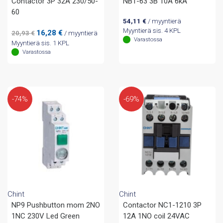
Contactor 3P 32A 230/50-
NB1-63 3B 10A 6kA
60
54,11
€
/ myyntierä
Myyntierä sis. 4 KPL
Alkuperäinen
Nykyinen
16,28
€
20,93
€
/ myyntierä
Varastossa
hinta
hinta
Myyntierä sis. 1 KPL
oli:
on:
Varastossa
20,93 €.
16,28 €.
-74%
-69%
Chint
Chint
NP9 Pushbutton mom 2NO
Contactor NC1-1210 3P
1NC 230V Led Green
12A 1NO coil 24VAC