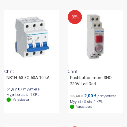
-88%
Chint
Chint
NB1H-63 3C 50A 10 kA
Pushbutton mom 3NO
230V Led Red
51,87
€
/ myyntierä
Myyntierä sis. 1 KPL
Alkuperäinen
Nykyinen
2,00
€
16,40
€
/ myyntierä
Varastossa
hinta
hinta
Myyntierä sis. 1 KPL
oli:
on:
Varastossa
16,40 €.
2,00 €.