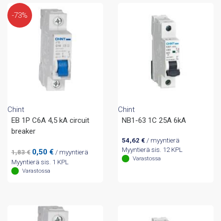
-73%
Chint
Chint
EB 1P C6A 4,5 kA circuit
NB1-63 1C 25A 6kA
breaker
54,62
€
/ myyntierä
Myyntierä sis. 12 KPL
Alkuperäinen
Nykyinen
0,50
€
1,83
€
/ myyntierä
Varastossa
hinta
hinta
Myyntierä sis. 1 KPL
oli:
on:
Varastossa
1,83 €.
0,50 €.