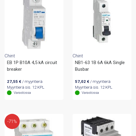
Chint
Chint
EB 1P B10A 4,5 kA circuit
NB1-63 1B 6A 6kA Single
breaker
Busbar
27,55
€
/ myyntierä
57,02
€
/ myyntierä
Myyntierä sis. 12 KPL
Myyntierä sis. 12 KPL
Varastossa
Varastossa
-71%