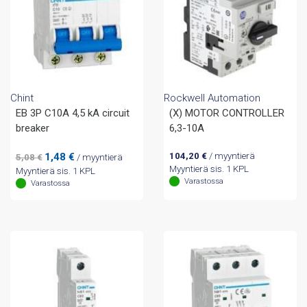
Chint
Rockwell Automation
EB 3P C10A 4,5 kA circuit
(X) MOTOR CONTROLLER
breaker
6,3-10A
Alkuperäinen
Nykyinen
1,48
€
104,20
€
/ myyntierä
5,08
€
/ myyntierä
hinta
hinta
Myyntierä sis. 1 KPL
Myyntierä sis. 1 KPL
oli:
on:
Varastossa
Varastossa
5,08 €.
1,48 €.