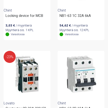
Chint
Chint
Locking device for MCB
NB1-63 1C 32A 6kA
3,03
€
/ myyntierä
54,62
€
/ myyntierä
Myyntierä sis. 1 KPL
Myyntierä sis. 12 KPL
Varastossa
Varastossa
-23%
Lovato
Chint