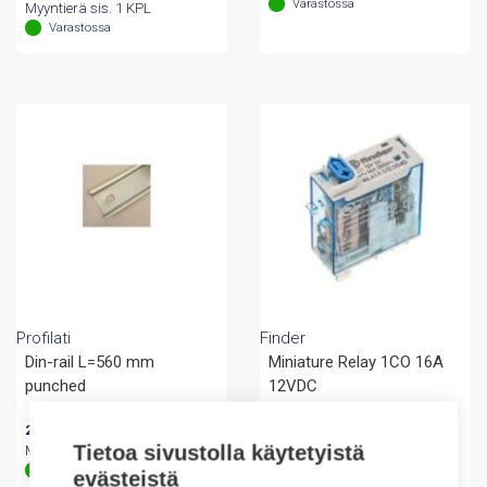
Varastossa
Myyntierä sis. 1 KPL
Varastossa
Profilati
Finder
Din-rail L=560 mm
Miniature Relay 1CO 16A
punched
12VDC
2404,50
€
/ myyntierä
51,92
€
/ myyntierä
Tietoa sivustolla käytetyistä
Myyntierä sis. 1500 KPL
Myyntierä sis. 10 KPL
Varastossa
Varastossa
evästeistä