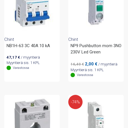
Chint
Chint
NB1H-63 3C 40A 10 kA
NP9 Pushbutton mom 3NO
230V Led Green
47,17
€
/ myyntierä
Myyntierä sis. 1 KPL
Alkuperäinen
Nykyinen
2,00
€
16,40
€
/ myyntierä
Varastossa
hinta
hinta
Myyntierä sis. 1 KPL
oli:
on:
Varastossa
16,40 €.
2,00 €.
-74%