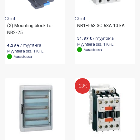
Chint
Chint
(X) Mounting block for
NB1H-63 3C 63A 10 kA
NR2-25
51,87
€
/ myyntierä
Myyntierä sis. 1 KPL
4,28
€
/ myyntierä
Varastossa
Myyntierä sis. 1 KPL
Varastossa
-23%