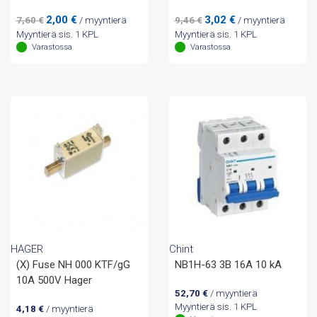
Alkuperäinen
Nykyinen
Alkuperäinen
Nykyinen
2,00
€
3,02
€
7,60
€
/ myyntierä
9,46
€
/ myyntierä
hinta
hinta
hinta
hinta
Myyntierä sis. 1 KPL
Myyntierä sis. 1 KPL
oli:
on:
oli:
on:
Varastossa
Varastossa
7,60 €.
2,00 €.
9,46 €.
3,02 €.
HAGER
Chint
(X) Fuse NH 000 KTF/gG
NB1H-63 3B 16A 10 kA
10A 500V Hager
52,70
€
/ myyntierä
Myyntierä sis. 1 KPL
4,18
€
/ myyntierä