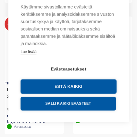
Käytämme sivustollamme evästeitä
kerätäksemme ja analysoidaksemme sivuston
suorituskykyä ja käyttöä, tarjotaksemme
-23%
-23%
sosiaalisen median ominaisuuksia sekä
parantaaksemme ja räätälöidäksemme sisältöä
ja mainoksia.
Lue lisää
Evästeasetukset
Finder
Lovato
ESTÄ KAIKKI
Relay Module 1CO 6A 230-
Contactor 3P 1NO 230V
240VAC
50-60Hz
SALLI KAIKKI EVÄSTEET
Alkuperäinen
Nykyinen
Alkuperäinen
Nykyinen
78,14
€
51,34
€
100,43
€
/
66,00
€
/ myyntierä
hinta
hinta
hinta
hinta
myyntierä
Myyntierä sis. 10 KPL
oli:
on:
oli:
on:
Varastossa
Myyntierä sis. 10 KPL
100,43 €.
78,14 €.
66,00 €.
51,34 €.
Varastossa