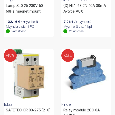
Lamp SL0 25 230V 50-
(X) NL1-63 2N 40A 30mA
60Hz magnet mount
A-type AUX
132,16
€
/ myyntierä
7,06
€
/ myyntierä
Myyntierä sis. 1 PC
Myyntierä sis. 1 kpl
Varastossa
Varastossa
-49%
-23%
Iskra
Finder
SAFETEC CR 80/275 (2+0)
Relay module 2CO 8A