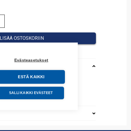
1,51 €.
LISÄÄ OSTOSKORIIN
Evästeasetukset
ESTÄ KAIKKI
3
08450015013
SALLI KAIKKI EVÄSTEET
o: 08450015013