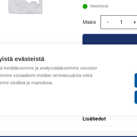
278,58 €.
Varastossa
Määrä
Määrä
yistä evästeistä
tä kerätäksemme ja analysoidaksemme sivuston
Tuotekoodit
aksemme sosiaalisen median ominaisuuksia sekä
me sisältöä ja mainoksia.
Tilauskoodi: 0845001501
Product order number: 
Valmistajan tuotenumer
Lisätiedot