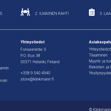
US
2. ILMAINEN RAHTI
3. LA
Yhteystiedot
Asiakaspal
Yhteystiedot
Fonseenintie 3
Tilaaminen
P.O. Box 38
Myynti- ja t
00371 Helsinki, Finland
Rekisteri- ja
mannin
+358 9 540 4940
Yksityisyyde
store@klinkmann.fi
ivan
© Klinkmann