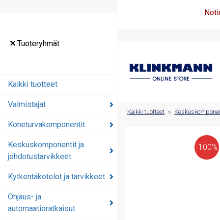
Noti
Tuoteryhmät
Tuoteryhmät
Kaikki tuotteet
Kaikki tuotteet
Valmistajat
Valmistajat
Kaikki tuotteet
»
Keskuskomponenti
Koneturvakomponentit
Koneturvakomponentit
Keskuskomponentit ja
Keskuskomponentit ja
-100%
johdotustarvikkeet
johdotustarvikkeet
Kytkentäkotelot ja tarvikkeet
Kytkentäkotelot ja
tarvikkeet
Ohjaus- ja
automaatioratkaisut
Ohjaus- ja