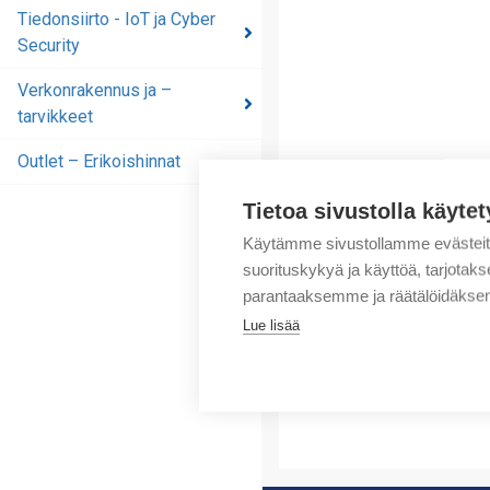
automaatioratkaisut
Tiedonsiirto - IoT ja Cyber
Security
Tiedonsiirto - IoT ja
Cyber Security
Verkonrakennus ja –
tarvikkeet
Verkonrakennus ja –
tarvikkeet
Outlet – Erikoishinnat
Outlet – Erikoishinnat
Tietoa sivustolla käytet
Käytämme sivustollamme evästei
suorituskykyä ja käyttöä, tarjot
parantaaksemme ja räätälöidäksem
Lue lisää