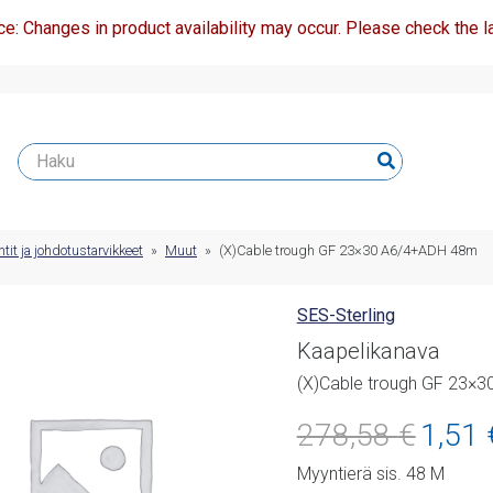
ce: Changes in product availability may occur. Please check the la
t ja johdotustarvikkeet
»
Muut
»
(X)Cable trough GF 23×30 A6/4+ADH 48m
SES-Sterling
Kaapelikanava
(X)Cable trough GF 23×
Alkuperäi
278,58
€
1,51
hinta
Myyntierä sis. 48 M
oli: