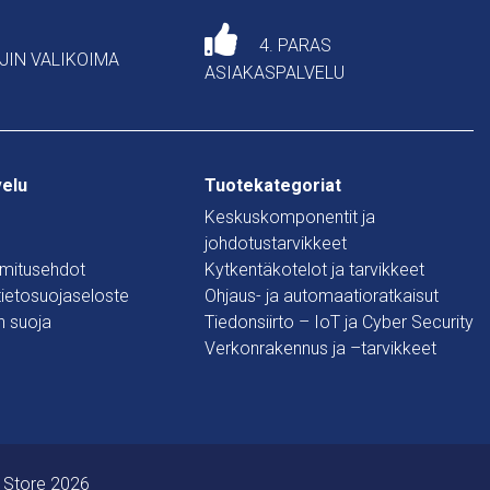
4. PARAS
AJIN VALIKOIMA
ASIAKASPALVELU
velu
Tuotekategoriat
Keskuskomponentit ja
johdotustarvikkeet
oimitusehdot
Kytkentäkotelot ja tarvikkeet
 tietosuojaseloste
Ohjaus- ja automaatioratkaisut
n suoja
Tiedonsiirto – IoT ja Cyber Security
Verkonrakennus ja –tarvikkeet
 Store 2026