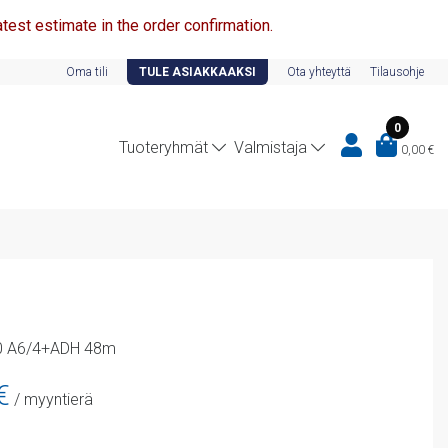
test estimate in the order confirmation.
Oma tili
TULE ASIAKKAAKSI
Ota yhteyttä
Tilausohje
0
Tuoteryhmät
Valmistaja
0,00
€
30 A6/4+ADH 48m
nen
Nykyinen
€
/ myyntierä
hinta
on: