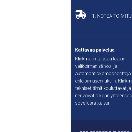
1. NOPEA TOIMIT
Kattavaa palvelua
Klinkmann tarjoaa laajan
valikoiman sähkö- ja
automaatiokomponentteja
erilaisiin asennuksiin. Klink
tekniset tiimit kouluttavat ja
neuvovat oikean yhteensop
sovellusratkaisun.