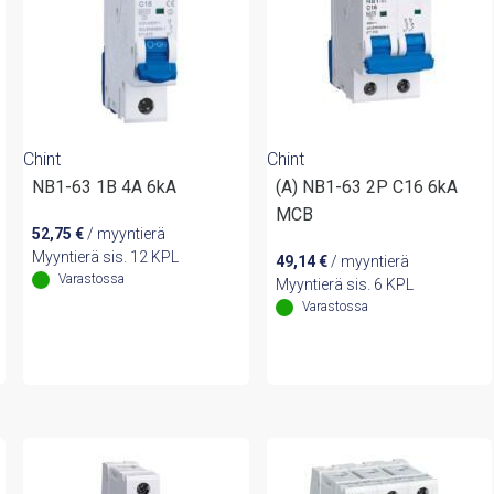
Chint
Chint
NB1-63 1B 4A 6kA
(A) NB1-63 2P C16 6kA
MCB
52,75
€
/ myyntierä
Myyntierä sis. 12 KPL
49,14
€
/ myyntierä
Varastossa
Myyntierä sis. 6 KPL
Varastossa