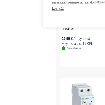
parantaaksemme ja räätälöidäksem
Lue lisää
Chint
EB 1P C16A 4,5 kA circuit
breaker
27,55
€
/ myyntierä
Myyntierä sis. 12 KPL
Varastossa