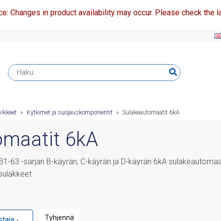
ce: Changes in product availability may occur. Please check the la
ikkeet
»
Kytkimet ja suojauskomponentit
»
Sulakeautomaatit 6kA
omaatit 6kA
-63 -sarjan B-käyrän, C-käyrän ja D-käyrän 6kA sulakeautomaatt
sulakkeet.
Tyhjennä
staja