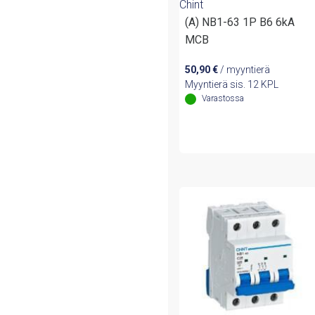
Chint
(A) NB1-63 1P B6 6kA
MCB
50,90
€
/ myyntierä
Myyntierä sis. 12 KPL
Varastossa