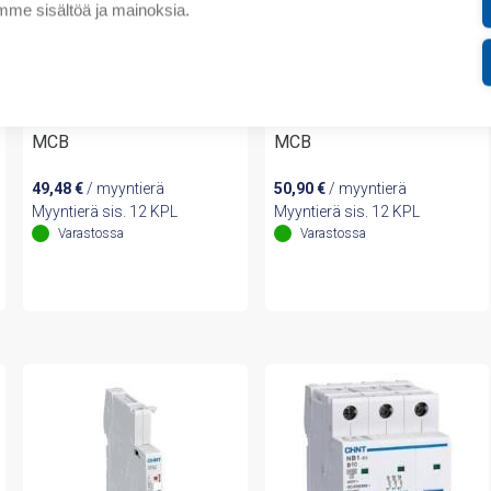
me sisältöä ja mainoksia.
Chint
Chint
(A) NB1-63 1P C4 6kA
(A) NB1-63 1P C2 6kA
MCB
MCB
49,48
€
/ myyntierä
50,90
€
/ myyntierä
Myyntierä sis. 12 KPL
Myyntierä sis. 12 KPL
Varastossa
Varastossa