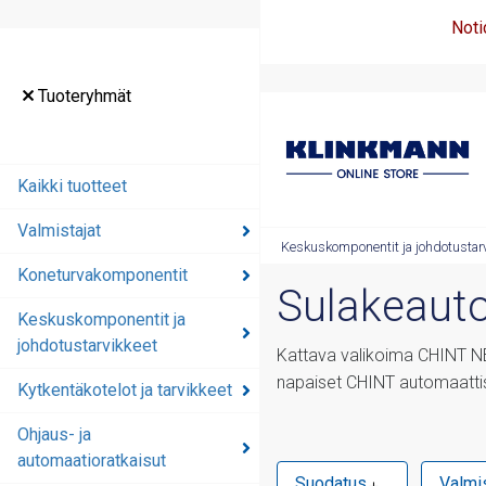
Noti
Tuoteryhmät
Kaikki tuotteet
Valmistajat
Keskuskomponentit ja johdotustarv
Koneturvakomponentit
Sulakeaut
Keskuskomponentit ja
johdotustarvikkeet
Kattava valikoima CHINT NB1
napaiset CHINT automaatti
Kytkentäkotelot ja tarvikkeet
Ohjaus- ja
automaatioratkaisut
Suodatus
Valmi