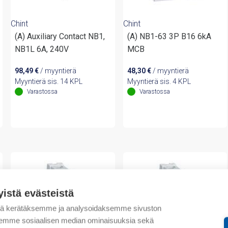
Chint
Chint
(A) Auxiliary Contact NB1,
(A) NB1-63 3P B16 6kA
NB1L 6A, 240V
MCB
98,49
€
/ myyntierä
48,30
€
/ myyntierä
Myyntierä sis. 14 KPL
Myyntierä sis. 4 KPL
Varastossa
Varastossa
yistä evästeistä
tä kerätäksemme ja analysoidaksemme sivuston
aksemme sosiaalisen median ominaisuuksia sekä