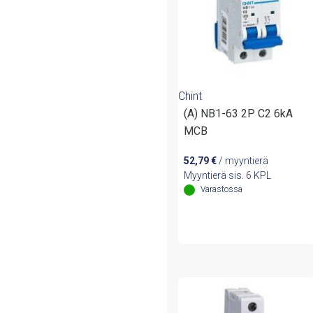
Chint
(A) NB1-63 2P C2 6kA
MCB
52,79
€
/ myyntierä
Myyntierä sis. 6 KPL
Varastossa