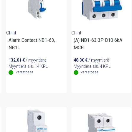
Chint
Chint
Alarm Contact NB1-63,
(A) NB1-63 3P B10 6kA
NB1L
MCB
132,01
€
/ myyntierä
48,30
€
/ myyntierä
Myyntierä sis. 14 KPL
Myyntierä sis. 4 KPL
Varastossa
Varastossa