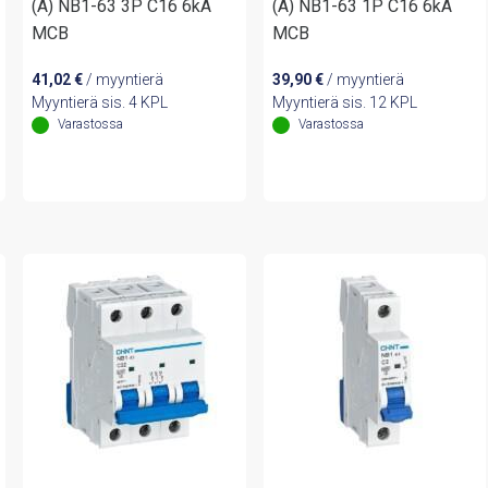
(A) NB1-63 3P C16 6kA
(A) NB1-63 1P C16 6kA
MCB
MCB
41,02
€
/ myyntierä
39,90
€
/ myyntierä
Myyntierä sis. 4 KPL
Myyntierä sis. 12 KPL
Varastossa
Varastossa