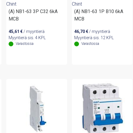
Chint
Chint
(A) NB1-63 3P C32 6kA
(A) NB1-63 1P B10 6kA
MCB
MCB
45,61
€
/ myyntierä
46,70
€
/ myyntierä
Myyntierä sis. 4 KPL
Myyntierä sis. 12 KPL
Varastossa
Varastossa