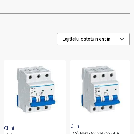
Chint
Chint
(A) NB1-63 3P C6 6kA