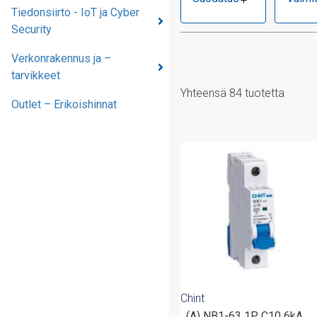
Tiedonsiirto - IoT ja Cyber
Security
Verkonrakennus ja –
tarvikkeet
Yhteensä 84 tuotetta
Outlet – Erikoishinnat
Chint
(A) NB1-63 1P C10 6kA