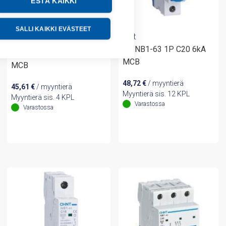
ESTÄ KAIKKI
SALLI KAIKKI EVÄSTEET
Chint
Chint
(A) NB1-63 1P C20 6kA
(A) NB1-63 3P C20 6kA
MCB
MCB
48,72
€
/ myyntierä
45,61
€
/ myyntierä
Myyntierä sis. 12 KPL
Myyntierä sis. 4 KPL
Varastossa
Varastossa