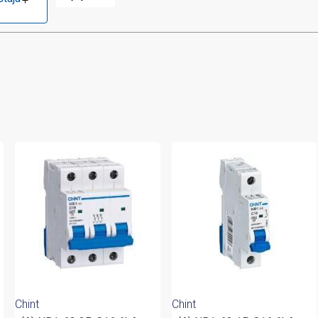
Chint
Chint