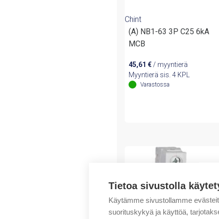
Chint
(A) NB1-63 3P C25 6kA
MCB
45,61
€
/ myyntierä
Myyntierä sis. 4 KPL
Varastossa
Tietoa sivustolla käytet
Käytämme sivustollamme evästei
suorituskykyä ja käyttöä, tarjot