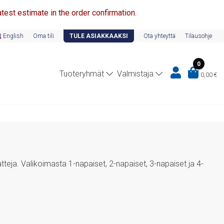
test estimate in the order confirmation.
English
Oma tili
TULE ASIAKKAAKSI
Ota yhteyttä
Tilausohje
0
Tuoteryhmät
Valmistaja
0,00
€
eja. Valikoimasta 1-napaiset, 2-napaiset, 3-napaiset ja 4-