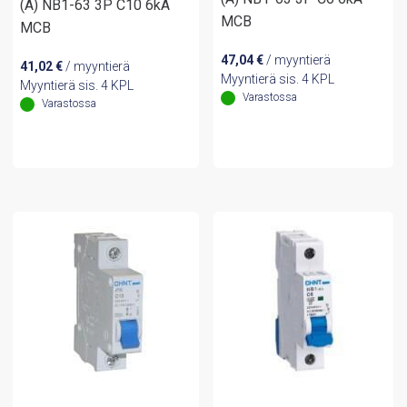
(A) NB1-63 3P C10 6kA
MCB
MCB
47,04
€
/ myyntierä
41,02
€
/ myyntierä
Myyntierä sis. 4 KPL
Myyntierä sis. 4 KPL
Varastossa
Varastossa