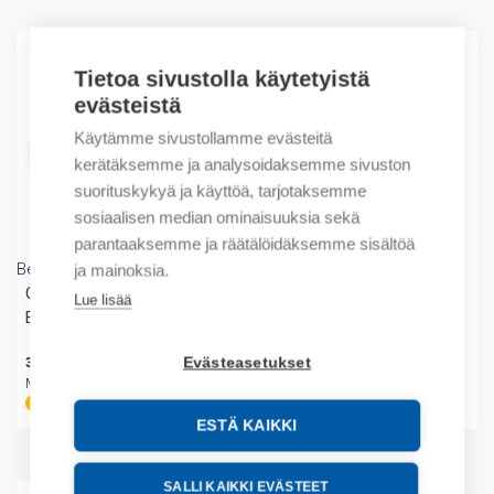
Tietoa sivustolla käytetyistä
evästeistä
Käytämme sivustollamme evästeitä
kerätäksemme ja analysoidaksemme sivuston
suorituskykyä ja käyttöä, tarjotaksemme
sosiaalisen median ominaisuuksia sekä
parantaaksemme ja räätälöidäksemme sisältöä
Belden Hirschmann
Belden Hirschmann
ja mainoksia.
OCTOPUS 5TX-EEC
OCTOPUS 8TX-EEC
Lue lisää
Ethernet Switch 5xM12
Ethernet Switch 8xM12
365,00
€
/ myyntierä
Evästeasetukset
507,21
€
/ myyntierä
Myyntierä sis. 1 KPL
Myyntierä sis. 1 KPL
Tilaustuote
Varastossa
ESTÄ KAIKKI
SALLI KAIKKI EVÄSTEET