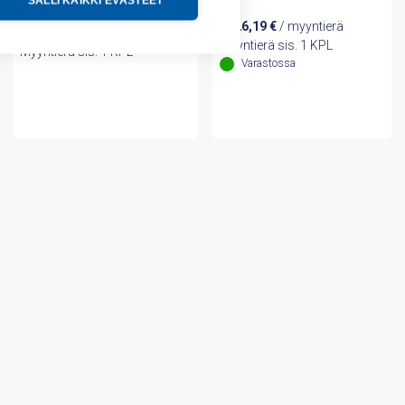
SALLI KAIKKI EVÄSTEET
1026,19
€
/ myyntierä
329,48
€
/ myyntierä
Myyntierä sis. 1 KPL
Myyntierä sis. 1 KPL
Varastossa