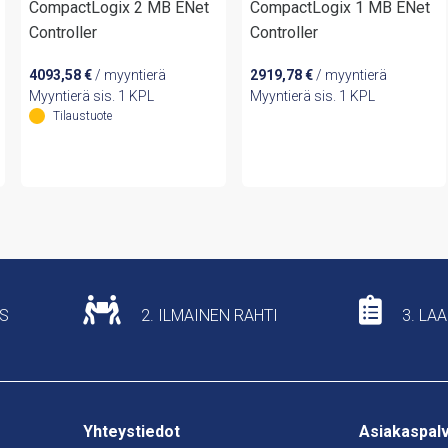
CompactLogix 2 MB ENet
CompactLogix 1 MB ENet
Controller
Controller
4093,58
€
/ myyntierä
2919,78
€
/ myyntierä
Myyntierä sis. 1 KPL
Myyntierä sis. 1 KPL
Tilaustuote
US
2. ILMAINEN RAHTI
3. LA
Yhteystiedot
Asiakaspal