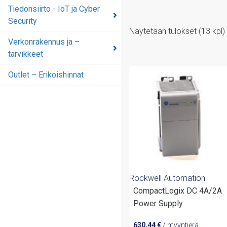
Tiedonsiirto - IoT ja Cyber
Security
Näytetään tulokset (13 kpl)
Verkonrakennus ja –
tarvikkeet
Outlet – Erikoishinnat
Rockwell Automation
CompactLogix DC 4A/2A
Power Supply
630,44
€
/ myyntierä