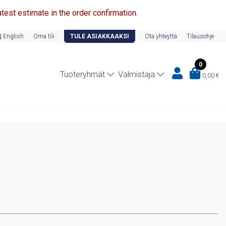
test estimate in the order confirmation.
English
Oma tili
TULE ASIAKKAAKSI
Ota yhteyttä
Tilausohje
0
Tuoteryhmät
Valmistaja
0,00
€