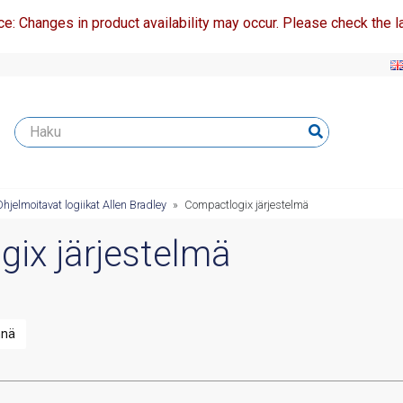
ce: Changes in product availability may occur. Please check the la
Ohjelmoitavat logiikat Allen Bradley
»
Compactlogix järjestelmä
ix järjestelmä
nnä