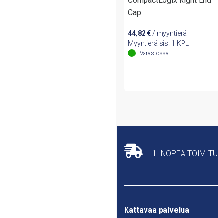
CompactLogix Right End
Cap
44,82
€
/ myyntierä
Myyntierä sis. 1 KPL
Varastossa
1. NOPEA TOIMIT
Kattavaa palvelua