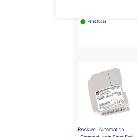
433,21
€
/ myyntierä
Myyntierä sis. 1 KPL
Varastossa
Rockwell Automation