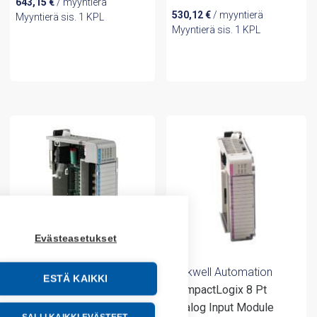
643,15
€
/ myyntierä
530,12
€
/ myyntierä
Myyntierä sis. 1 KPL
Myyntierä sis. 1 KPL
Evästeasetukset
Rockwell Automation
Rockwell Automation
ESTÄ KAIKKI
CompactLogix 8 Pt
CompactLogix 16 Pt
Analog Input Module
24VDC D/I Module