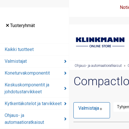
Noti
Tuoteryhmät
Kaikki tuotteet
Valmistajat
Ohjaus- ja automaatioratkaisut
»
Koneturvakomponentit
Compactlog
Keskuskomponentit ja
johdotustarvikkeet
Kytkentäkotelot ja tarvikkeet
Tyhje
Valmistaja
Ohjaus- ja
automaatioratkaisut