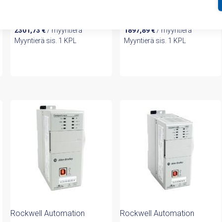
inputs, 16 DC outputs
16 DC inputs, 16 DC
outputs
2301,73
€
/ myyntierä
1897,89
€
/ myyntierä
Myyntierä sis. 1 KPL
Myyntierä sis. 1 KPL
Rockwell Automation
Rockwell Automation