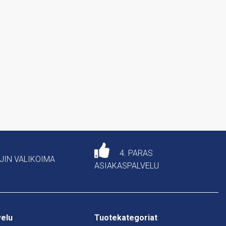
4. PARAS
AJIN VALIKOIMA
ASIAKASPALVELU
velu
Tuotekategoriat