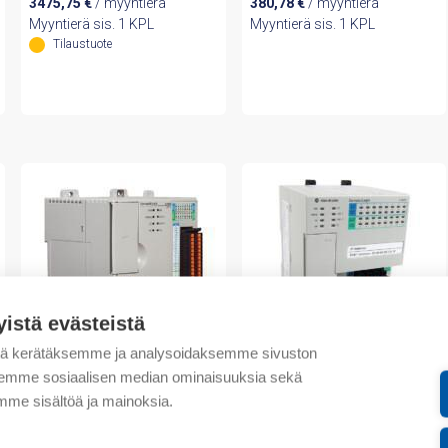
3475,75
€
/ myyntierä
380,78
€
/ myyntierä
Myyntierä sis. 1 KPL
Myyntierä sis. 1 KPL
Tilaustuote
yistä evästeistä
tä kerätäksemme ja analysoidaksemme sivuston
aksemme sosiaalisen median ominaisuuksia sekä
Rockwell Automation
Rockwell Automation
me sisältöä ja mainoksia.
CompactLogix Dual
CompactLogix Dual
Ethernet 750KB, 16 DC
Ethernet Controller 512KB,