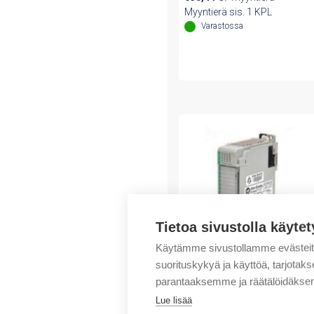
Myyntierä sis. 1 KPL
Varastossa
Tietoa sivustolla käytet
Käytämme sivustollamme evästei
suorituskykyä ja käyttöä, tarjot
Rockwell Automation
parantaaksemme ja räätälöidäksem
CompactLogix 16 Pt
Lue lisää
24VDC D/O Module