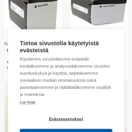
Tietoa sivustolla käytetyistä
Rockwell Automation
Rockwell Automation
evästeistä
85-265 AC POWER SUPPLY
ControlLogix 85-264VAC
Power Supply
Käytämme sivustollamme evästeitä
1144,30
€
/ myyntierä
kerätäksemme ja analysoidaksemme sivuston
Myyntierä sis. 1 KPL
938,48
€
/ myyntierä
suorituskykyä ja käyttöä, tarjotaksemme
Myyntierä sis. 1 KPL
sosiaalisen median ominaisuuksia sekä
parantaaksemme ja räätälöidäksemme sisältöä
ja mainoksia.
Lue lisää
Evästeasetukset