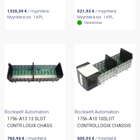
1320,39
€
/ myyntierä
521,92
€
/ myyntierä
Myyntierä sis. 1 KPL
Myyntierä sis. 1 KPL
Varastossa
Rockwell Automation
Rockwell Automation
1756-A13 13 SLOT
1756-A10 10SLOT
CONTR.LOGIX CHASS.
CONTROLLOGIX CHASSIS
763,96
€
/ myyntierä
635,53
€
/ myyntierä