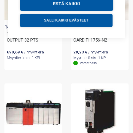
ESTÄ KAIKKI
SALLI KAIKKI EVÄSTEET
Rockwell Automation
Rockwell Automation
1756-OB32 10-31VDC
(A) EMPTY SLOT FILLER
OUTPUT 32 PTS
CARD FI 1756-N2
690,69
€
/ myyntierä
29,23
€
/ myyntierä
Myyntierä sis. 1 KPL
Myyntierä sis. 1 KPL
Varastossa