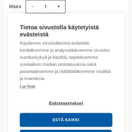
Määrä
Määrä
LISÄÄ OSTOSKORIIN
Tietoa sivustolla käytetyistä
evästeistä
Käytämme sivustollamme evästeitä
kerätäksemme ja analysoidaksemme sivuston
Tuotekoodit
suorituskykyä ja käyttöä, tarjotaksemme
sosiaalisen median ominaisuuksia sekä
Tilauskoodi: 1756EN2TR
parantaaksemme ja räätälöidäksemme sisältöä
Product order number: 1756EN2TR
ja mainoksia.
Valmistajan tuotenumero: 1756-EN2TR
Tuotteen tullikoodi: 84718000
Lue lisää
Kuvaus
Evästeasetukset
Lisätiedot
ESTÄ KAIKKI
Liitteet