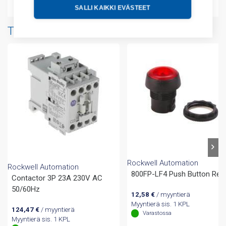
SALLI KAIKKI EVÄSTEET
Tuotteita samalta valmistajalta
Rockwell Automation
Rockwell Automation
800FP-LF4 Push Button Red
Contactor 3P 23A 230V AC
50/60Hz
12,58
€
/ myyntierä
Myyntierä sis. 1 KPL
124,47
€
/ myyntierä
Varastossa
Myyntierä sis. 1 KPL