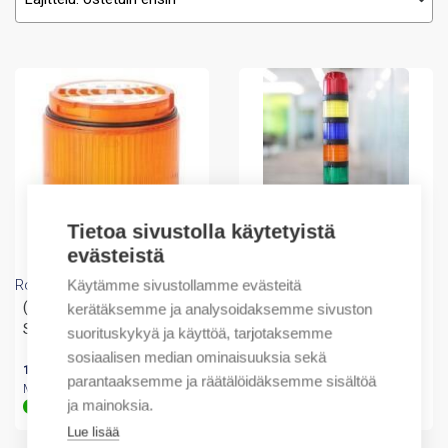
Tietoa sivustolla käytetyistä
evästeistä
Rockwell Automation
Rockwell Automation
Käytämme sivustollamme evästeitä
(A) LIGHT MODULE 70 MM
Mounting Base 70 mm
kerätäksemme ja analysoidaksemme sivuston
STACK LIGHT
Stack Light
suorituskykyä ja käyttöä, tarjotaksemme
sosiaalisen median ominaisuuksia sekä
193,50
€
/ myyntierä
59,78
€
/ myyntierä
parantaaksemme ja räätälöidäksemme sisältöä
Myyntierä sis. 1 KPL
Myyntierä sis. 1 KPL
ja mainoksia.
Varastossa
Varastossa
Lue lisää