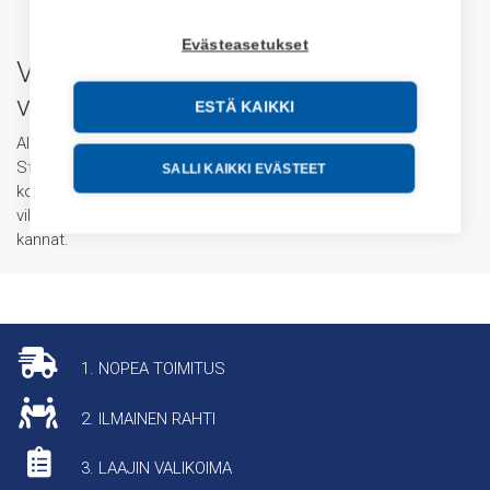
Evästeasetukset
Valotorni Klinkmann Store
verkkokaupasta
ESTÄ KAIKKI
Allen-Bradley (Rockwell Automation) valotornit Klinkmann
Store verkkokaupasta. Valikoimasta löydät modulaariset,
SALLI KAIKKI EVÄSTEET
koottavat valotornit 70 mm halkaisijalla. Valomajakat saat
vilkkuvalla tai jatkuvalla valolla. Saat tilattua myös valotornien
kannat.
1. NOPEA TOIMITUS
2. ILMAINEN RAHTI
3. LAAJIN VALIKOIMA