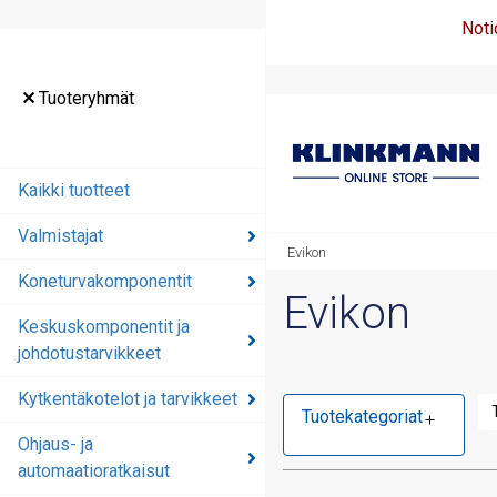
Noti
Tuoteryhmät
Kaikki tuotteet
Valmistajat
Evikon
Koneturvakomponentit
Evikon
Keskuskomponentit ja
johdotustarvikkeet
Kytkentäkotelot ja tarvikkeet
Tuotekategoriat
Ohjaus- ja
automaatioratkaisut