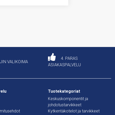
4. PARAS
AJIN VALIKOIMA
ASIAKASPALVELU
velu
Tuotekategoriat
Keskuskomponentit ja
johdotustarvikkeet
oimitusehdot
Kytkentäkotelot ja tarvikkeet