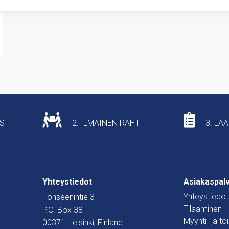
US
2. ILMAINEN RAHTI
3. LA
Yhteystiedot
Asiakaspal
Yhteystiedot
Fonseenintie 3
Tilaaminen
P.O. Box 38
Myynti- ja t
00371 Helsinki, Finland