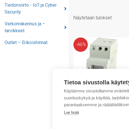
Tiedonsiirto - IoT ja Cyber
Security
Näytetään tulokset
Verkonrakennus ja –
tarvikkeet
Outlet – Erikoishinnat
-46%
Tietoa sivustolla käytet
Käytämme sivustollamme evästei
suorituskykyä ja käyttöä, tarjot
Evikon
parantaaksemme ja räätälöidäksem
(X) Programming timer
Lue lisää
relay, weekly
Alkuperäinen
Nykyinen
6,13
€
11,32
€
/ myyntierä