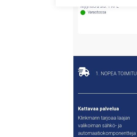
hinta
hinta
Myyntierä sis. 1 KPL
oli:
on:
Varastossa
11,32 €.
6,13 €.
1. NOPEA TOIMIT
Kattavaa palvelua
Klinkmann tarjoaa laajan
valikoiman sähkö- ja
automaatiokomponentteja