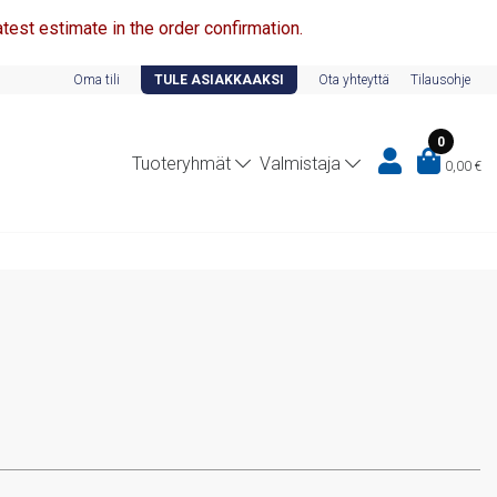
test estimate in the order confirmation.
Oma tili
TULE ASIAKKAAKSI
Ota yhteyttä
Tilausohje
0
Tuoteryhmät
Valmistaja
0,00
€