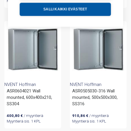
Myyntierä sis. 1 KPL
Myyntierä sis. 1 KPL
SALLI KAIKKI EVÄSTEET
NVENT Hoffman
NVENT Hoffman
ASR0604021 Wall
ASR0505030-316 Wall
mounted, 600x400x210,
mounted, 500x500x300,
SS304
SS316
400,80
€
/ myyntierä
910,86
€
/ myyntierä
Myyntierä sis. 1 KPL
Myyntierä sis. 1 KPL