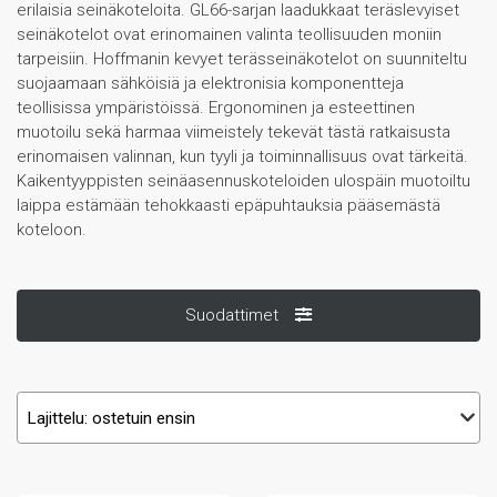
erilaisia seinäkoteloita. GL66-sarjan laadukkaat teräslevyiset
seinäkotelot ovat erinomainen valinta teollisuuden moniin
tarpeisiin. Hoffmanin kevyet terässeinäkotelot on suunniteltu
suojaamaan sähköisiä ja elektronisia komponentteja
teollisissa ympäristöissä. Ergonominen ja esteettinen
muotoilu sekä harmaa viimeistely tekevät tästä ratkaisusta
erinomaisen valinnan, kun tyyli ja toiminnallisuus ovat tärkeitä.
Kaikentyyppisten seinäasennuskoteloiden ulospäin muotoiltu
laippa estämään tehokkaasti epäpuhtauksia pääsemästä
koteloon.
Suodattimet