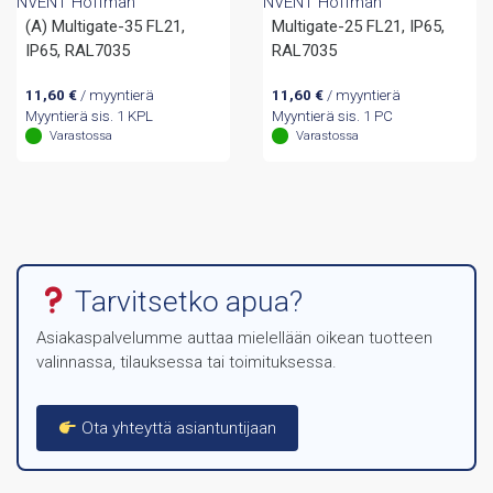
NVENT Hoffman
NVENT Hoffman
(A) Multigate-35 FL21,
Multigate-25 FL21, IP65,
IP65, RAL7035
RAL7035
11,60
€
/ myyntierä
11,60
€
/ myyntierä
Myyntierä sis. 1 KPL
Myyntierä sis. 1 PC
Varastossa
Varastossa
Tarvitsetko apua?
Asiakaspalvelumme auttaa mielellään oikean tuotteen
valinnassa, tilauksessa tai toimituksessa.
Ota yhteyttä asiantuntijaan