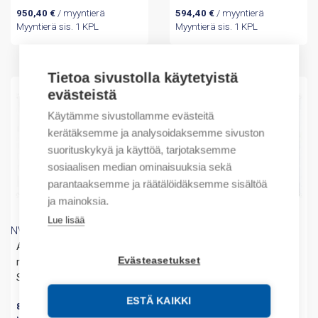
950,40
€
/ myyntierä
594,40
€
/ myyntierä
Myyntierä sis. 1 KPL
Myyntierä sis. 1 KPL
Tietoa sivustolla käytetyistä
evästeistä
Käytämme sivustollamme evästeitä
kerätäksemme ja analysoidaksemme sivuston
suorituskykyä ja käyttöä, tarjotaksemme
sosiaalisen median ominaisuuksia sekä
parantaaksemme ja räätälöidäksemme sisältöä
ja mainoksia.
Lue lisää
NVENT Hoffman
NVENT Hoffman
ASR0606021-316 Wall
ASR0606021 Wall
Evästeasetukset
mounted, 600x600x210,
mounted, 600x600x210,
SS316
SS304
ESTÄ KAIKKI
858,40
€
/ myyntierä
510,40
€
/ myyntierä