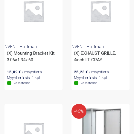
NVENT Hoffman
NVENT Hoffman
(X) Mounting Bracket Kit,
(X) EXHAUST GRILLE,
3.06×1.34x.60
4inch LT GRAY
15,09
€
/ myyntierä
25,23
€
/ myyntierä
Myyntierä sis. 1 kpl
Myyntierä sis. 1 kpl
Varastossa
Varastossa
-46%