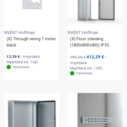
NVENT Hoffman
NVENT Hoffman
(X) Through wiring 1 meter
(X) Floor standing
black
(1800x800x400) IP55
Alkuperäinen
Nykyinen
12,39
€
/ myyntierä
412,29
€
755,20
€
/
hinta
hinta
Myyntierä sis. 1 kpl
myyntierä
Varastossa
oli:
on:
Myyntierä sis. 1 KPL
755,20 €.
412,29 €.
Varastossa