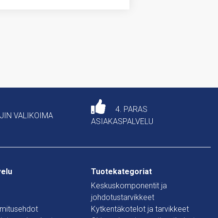
4. PARAS
AJIN VALIKOIMA
ASIAKASPALVELU
velu
Tuotekategoriat
Keskuskomponentit ja
johdotustarvikkeet
oimitusehdot
Kytkentäkotelot ja tarvikkeet