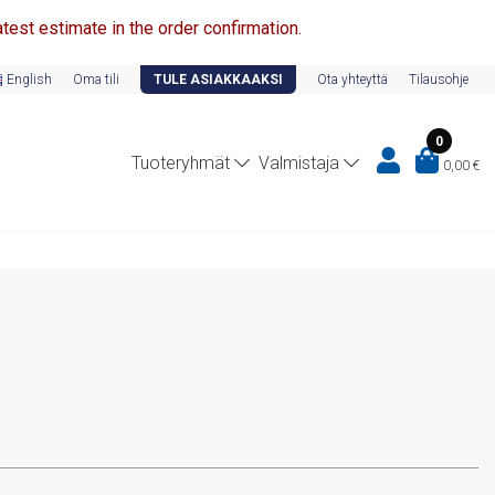
test estimate in the order confirmation.
English
Oma tili
TULE ASIAKKAAKSI
Ota yhteyttä
Tilausohje
0
Tuoteryhmät
Valmistaja
0,00
€