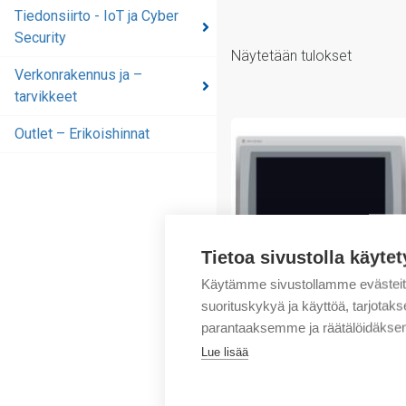
Tiedonsiirto - IoT ja Cyber
Security
Näytetään tulokset
Verkonrakennus ja –
tarvikkeet
Outlet – Erikoishinnat
Tietoa sivustolla käytet
Käytämme sivustollamme evästei
suorituskykyä ja käyttöä, tarjot
Rockwell Automation
parantaaksemme ja räätälöidäksem
PanelView Plus 7 Graphic
Lue lisää
Terminal
4057,96
€
/ myyntierä