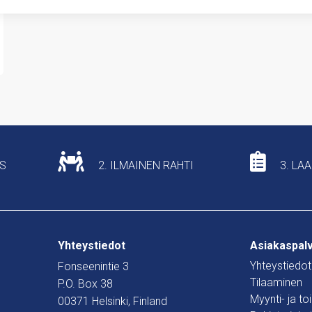
US
2. ILMAINEN RAHTI
3. LA
Yhteystiedot
Asiakaspal
Yhteystiedot
Fonseenintie 3
Tilaaminen
P.O. Box 38
Myynti- ja t
00371 Helsinki, Finland