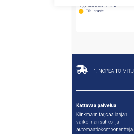
Myyntierä sis. 1 KPL
Tilaustuote
1. NOPEA TOIMIT
Kattavaa palvelua
Klinkmann tarjoaa laajan
valikoiman sähkö- ja
automaatiokomponentteja