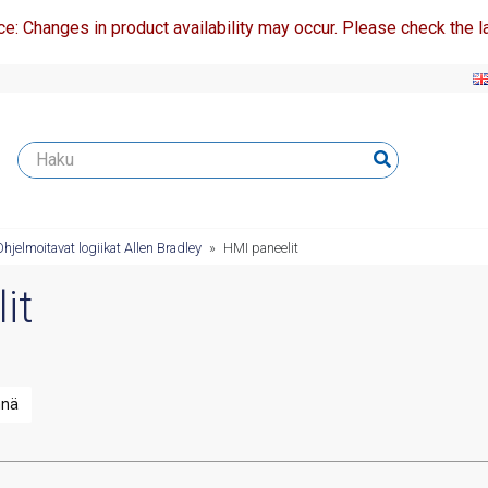
ce: Changes in product availability may occur. Please check the la
Ohjelmoitavat logiikat Allen Bradley
»
HMI paneelit
it
nnä