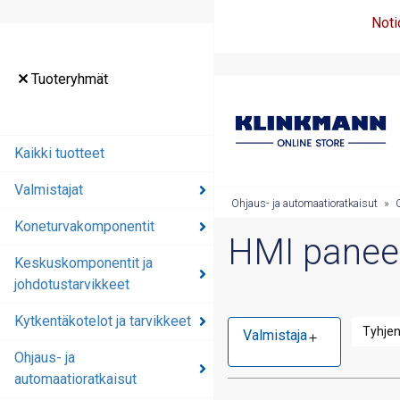
Noti
Tuoteryhmät
Kaikki tuotteet
Valmistajat
Ohjaus- ja automaatioratkaisut
»
Koneturvakomponentit
HMI paneel
Keskuskomponentit ja
johdotustarvikkeet
Kytkentäkotelot ja tarvikkeet
Tyhje
Valmistaja
Ohjaus- ja
automaatioratkaisut