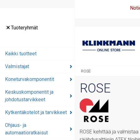
Noti
Tuoteryhmät
Kaikki tuotteet
Valmistajat
ROSE
Koneturvakomponentit
ROSE
Keskuskomponentit ja
johdotustarvikkeet
Kytkentäkotelot ja tarvikkeet
Ohjaus- ja
ROSE kehittää ja valmistaa k
automaatioratkaisut
räjähdysalttiisiin ATEX tiloihi