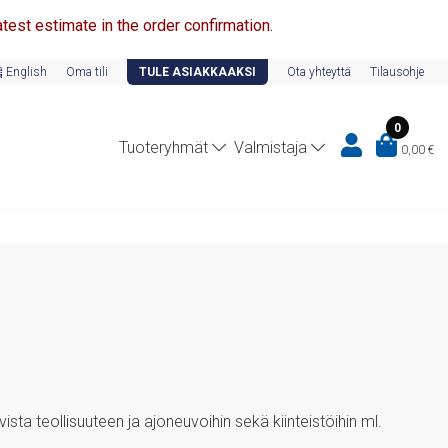
test estimate in the order confirmation.
English
Oma tili
TULE ASIAKKAAKSI
Ota yhteyttä
Tilausohje
0
Tuoteryhmät
Valmistaja
0,00
€
sta teollisuuteen ja ajoneuvoihin sekä kiinteistöihin ml.