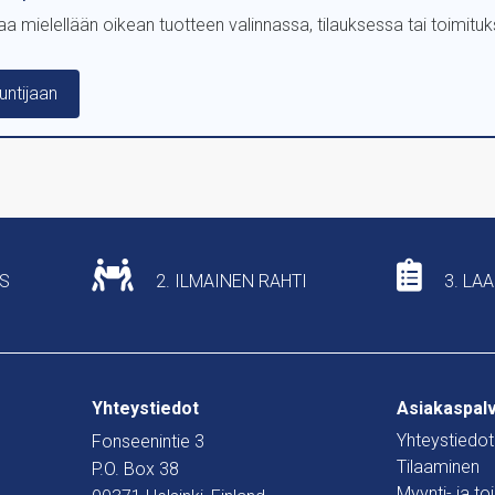
 mielellään oikean tuotteen valinnassa, tilauksessa tai toimitu
untijaan
US
2. ILMAINEN RAHTI
3. LA
Yhteystiedot
Asiakaspal
Yhteystiedot
Fonseenintie 3
Tilaaminen
P.O. Box 38
Myynti- ja t