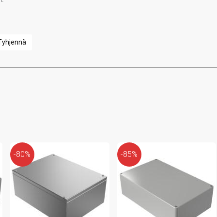
Tyhjennä
-80%
-85%