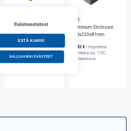
ROSE
ROSE
Evästeasetukset
Aluminium Enclosure
Pilot 30 Hand-Held
120x220x81mm
Enclosure
ESTÄ KAIKKI
97,82
€
/ myyntierä
242,38
€
/ myyntierä
Myyntierä sis. 1 PC
Myyntierä sis. 1 KPL
SALLI KAIKKI EVÄSTEET
Varastossa