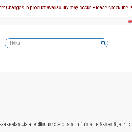
ce: Changes in product availability may occur. Please check the la
orkealaatuisia teollisuuskoteloita alumiinista, teräksestä ja muovi
n.