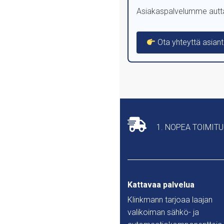
Asiakaspalvelumme auttaa
Ota yhteyttä asiant
1. NOPEA TOIMIT
Kattavaa palvelua
Klinkmann tarjoaa laajan
valikoiman sähkö- ja