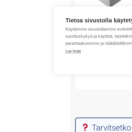
Tietoa sivustolla käytet
ROSE
(X) Polyester enclosure
Käytämme sivustollamme evästei
250x400x161
suorituskykyä ja käyttöä, tarjot
parantaaksemme ja räätälöidäksem
Alkuperäinen
Nykyinen
138,83
€
911,74
€
/
Lue lisää
hinta
hinta
myyntierä
oli:
on:
Myyntierä sis. 1 KPL
911,74 €.
138,83 €.
Varastossa
Tarvitsetko