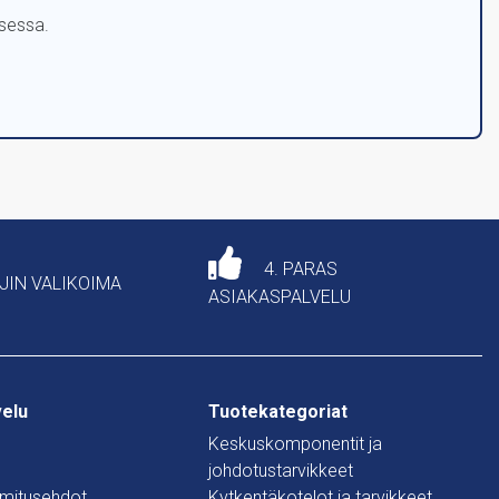
ksessa.
4. PARAS
AJIN VALIKOIMA
ASIAKASPALVELU
velu
Tuotekategoriat
Keskuskomponentit ja
johdotustarvikkeet
oimitusehdot
Kytkentäkotelot ja tarvikkeet