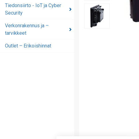
automaatioratkaisut
Tiedonsiirto - IoT ja Cyber
Security
Tiedonsiirto - IoT ja
Cyber Security
Verkonrakennus ja –
tarvikkeet
Verkonrakennus ja –
tarvikkeet
Outlet – Erikoishinnat
Outlet – Erikoishinnat