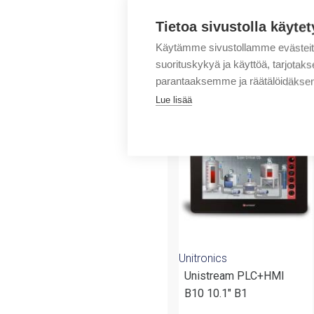
Tietoa sivustolla käytet
Käytämme sivustollamme evästei
suorituskykyä ja käyttöä, tarjot
parantaaksemme ja räätälöidäksem
Tuotteita samalta 
Lue lisää
-12%
Unitronics
Unistream PLC+HMI
B10 10.1″ B1