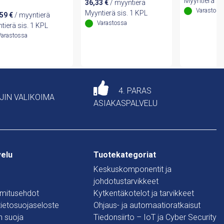
Myyntierä si
36,33
€
/ myyntierä
Varastoss
Myyntierä sis. 1 KPL
,59
€
/ myyntierä
Varastossa
tierä sis. 1 KPL
Varastossa
4. PARAS
AJIN VALIKOIMA
ASIAKASPALVELU
velu
Tuotekategoriat
Keskuskomponentit ja
johdotustarvikkeet
oimitusehdot
Kytkentäkotelot ja tarvikkeet
 tietosuojaseloste
Ohjaus- ja automaatioratkaisut
n suoja
Tiedonsiirto – IoT ja Cyber Security