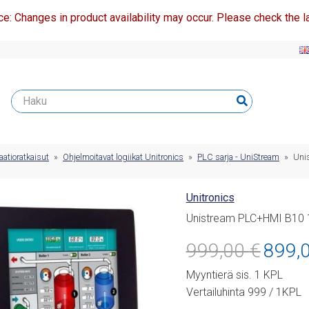
ce: Changes in product availability may occur. Please check the la
atioratkaisut
»
Ohjelmoitavat logiikat Unitronics
»
PLC sarja - UniStream
»
Uni
Unitronics
Unistream PLC+HMI B10 
Alkuperäi
999,00
€
899,
hinta
Myyntierä sis. 1 KPL
oli:
Vertailuhinta 999 / 1KPL
999,00 €.