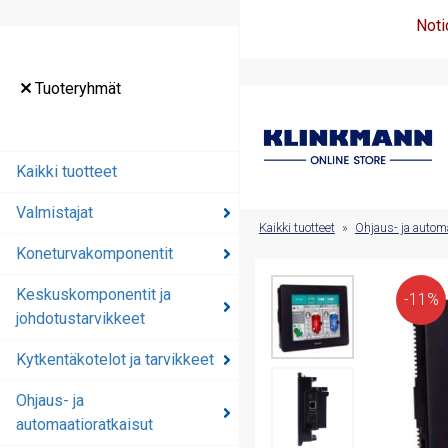
Noti
Tuoteryhmät
Tuoteryhmät
Kaikki tuotteet
Kaikki tuotteet
Valmistajat
Valmistajat
Kaikki tuotteet
»
Ohjaus- ja automa
Koneturvakomponentit
Koneturvakomponentit
Keskuskomponentit ja
Keskuskomponentit ja
-11%
johdotustarvikkeet
johdotustarvikkeet
Kytkentäkotelot ja tarvikkeet
Kytkentäkotelot ja
tarvikkeet
Ohjaus- ja
automaatioratkaisut
Ohjaus- ja