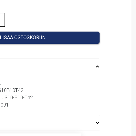
LISÄÄ OSTOSKORIIN
2
US10B10T42
: US10-B10-T42
89091