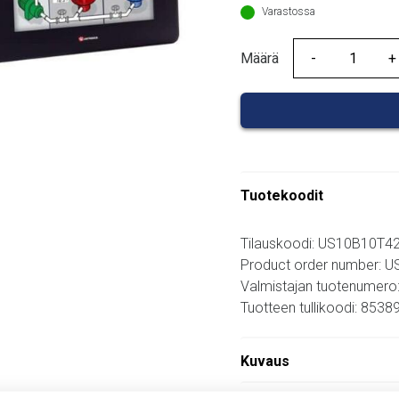
Varastossa
Määrä
Määrä
Tuotekoodit
Tilauskoodi: US10B10T4
Product order number: 
Valmistajan tuotenumero
Tuotteen tullikoodi: 853
Kuvaus