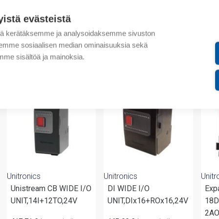
Lisätiedot
yistä evästeistä
Liitteet
tä kerätäksemme ja analysoidaksemme sivuston
aksemme sosiaalisen median ominaisuuksia sekä
me sisältöä ja mainoksia.
valmistajalta
Unitronics
Unitronics
Unitr
Unistream CB WIDE I/O
DI WIDE I/O
Exp
UNIT,14I+12TO,24V
UNIT,DIx16+ROx16,24V
18D
2A