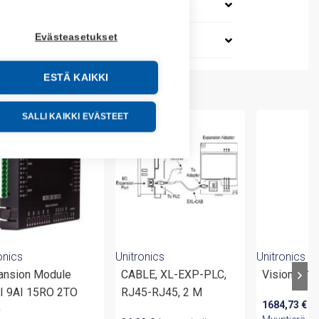
Evästeasetukset
ESTÄ KAIKKI
SALLI KAIKKI EVÄSTEET
onics
Unitronics
Unitronics
ansion Module
CABLE, XL-EXP-PLC,
Vision1210
I 9AI 15RO 2TO
RJ45-RJ45, 2 M
1684,73
€
/ 
O