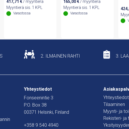
417,71
€
/ myyntierä
165,00
€
/ myyntierä
Myyntierä sis. 1 KPL
Myyntierä sis. 1 KPL
424
Varastossa
Varastossa
Myyn
US
2. ILMAINEN RAHTI
3. LA
Yhteystiedot
Asiakaspal
Yhteystiedot
Fonseenintie 3
Tilaaminen
P.O. Box 38
Myynti- ja t
00371 Helsinki, Finland
Rekisteri- ja
mannin
+358 9 540 4940
Yksityisyyde