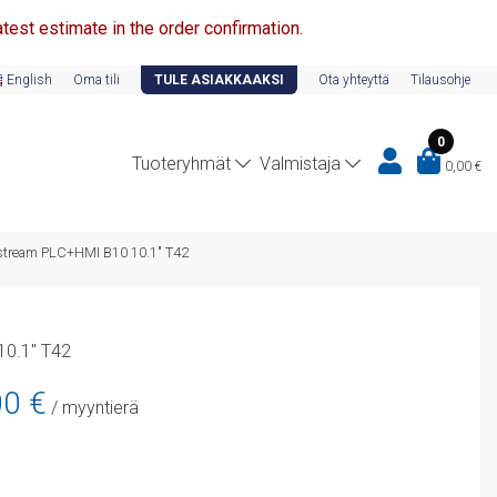
test estimate in the order confirmation.
English
Oma tili
TULE ASIAKKAAKSI
Ota yhteyttä
Tilausohje
0
Tuoteryhmät
Valmistaja
0,00
€
stream PLC+HMI B10 10.1″ T42
10.1″ T42
nen
Nykyinen
00
€
/ myyntierä
hinta
on:
899,00 €.