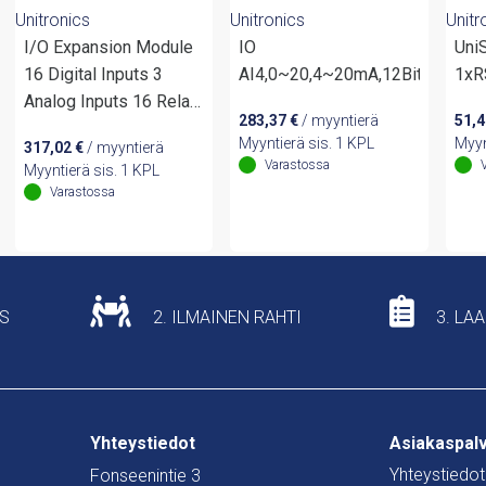
Unitronics
Unitronics
Unitr
I/O Expansion Module
IO
Uni
16 Digital Inputs 3
AI4,0~20,4~20mA,12Bits,10R
1xR
Analog Inputs 16 Relay
283,37
€
/ myyntierä
51,
Outputs
Myyntierä sis. 1 KPL
Myyn
317,02
€
/ myyntierä
Varastossa
Myyntierä sis. 1 KPL
Varastossa
US
2. ILMAINEN RAHTI
3. LA
Yhteystiedot
Asiakaspal
Yhteystiedot
Fonseenintie 3