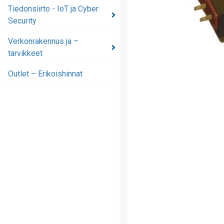
automaatioratkaisut
Tiedonsiirto - IoT ja Cyber
Security
Tiedonsiirto - IoT ja
Cyber Security
Verkonrakennus ja –
tarvikkeet
Verkonrakennus ja –
tarvikkeet
Outlet – Erikoishinnat
Outlet – Erikoishinnat