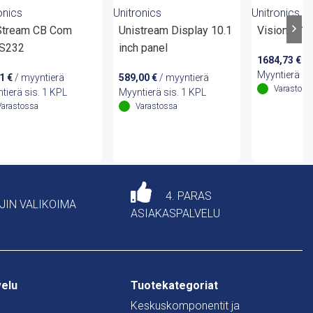
onics
Unitronics
Unitronics
Stream CB Com
Unistream Display 10.1
Vision1210
S232
inch panel
1684,73
€
/ 
Myyntierä si
41
€
/ myyntierä
589,00
€
/ myyntierä
Varastoss
tierä sis. 1 KPL
Myyntierä sis. 1 KPL
Varastossa
Varastossa
4. PARAS
AJIN VALIKOIMA
ASIAKASPALVELU
velu
Tuotekategoriat
Keskuskomponentit ja