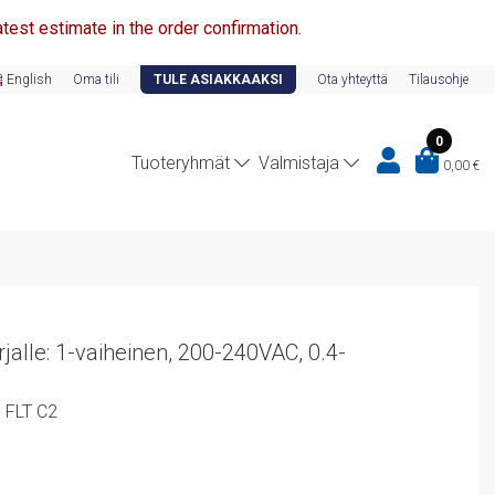
test estimate in the order confirmation.
English
Oma tili
TULE ASIAKKAAKSI
Ota yhteyttä
Tilausohje
0
Tuoteryhmät
Valmistaja
0,00
€
jalle: 1-vaiheinen, 200-240VAC, 0.4-
 FLT C2