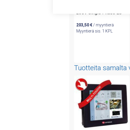
UMI-B1 Inverter 0.75KW
230V Single Phase EU
203,50
€
/ myyntierä
Myyntierä sis. 1 KPL
Tuotteita samalta 