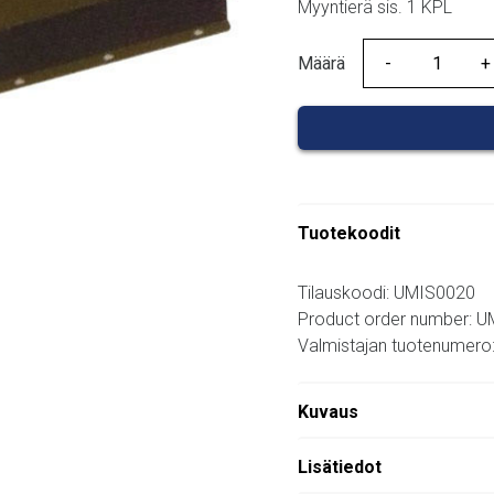
Myyntierä sis. 1 KPL
Määrä
Määrä
Tuotekoodit
Tilauskoodi: UMIS0020
Product order number: 
Valmistajan tuotenumer
Kuvaus
Lisätiedot