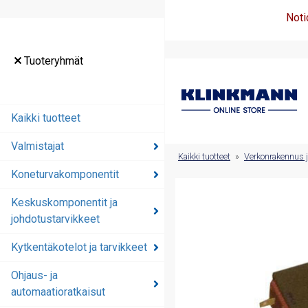
Noti
Tuoteryhmät
Tuoteryhmät
Kaikki tuotteet
Kaikki tuotteet
Valmistajat
Valmistajat
Kaikki tuotteet
»
Verkonrakennus j
Koneturvakomponentit
Koneturvakomponentit
Keskuskomponentit ja
Keskuskomponentit ja
johdotustarvikkeet
johdotustarvikkeet
Kytkentäkotelot ja tarvikkeet
Kytkentäkotelot ja
tarvikkeet
Ohjaus- ja
automaatioratkaisut
Ohjaus- ja