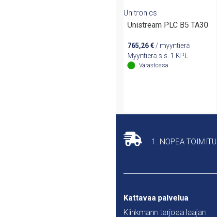
Unitronics
Unistream PLC B5 TA30
765,26
€
/ myyntierä
Myyntierä sis. 1 KPL
Varastossa
1. NOPEA TOIMIT
Kattavaa palvelua
Klinkmann tarjoaa laajan