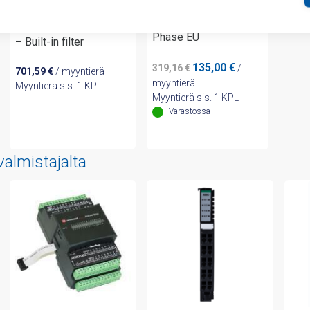
UMI-B1 Inverter
UMI-B1 Inverter 7.5KW
2.2KW 230V Single
400V Three Phase EU
Phase EU
– Built-in filter
Alkuperäinen
Nykyinen
135,00
€
319,16
€
/
701,59
€
/ myyntierä
hinta
hinta
myyntierä
Myyntierä sis. 1 KPL
oli:
on:
Myyntierä sis. 1 KPL
319,16 €.
135,00 €.
Varastossa
valmistajalta