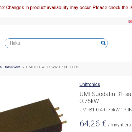
ce: Changes in product availability may occur. Please check the la
a –tarvikkeet
»
UMI-B1 0.4-0.75kW 1P IN FLT C2
Unitronics
UMI Suodatin B1-sar
0.75kW
UMI-B1 0.4-0.75kW 1P IN
64,26
€
/ myyntierä