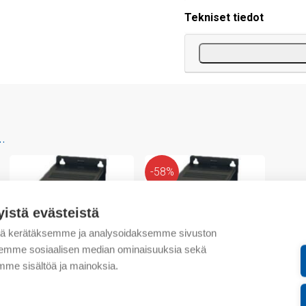
Tekniset tiedot
.
-58%
yistä evästeistä
tä kerätäksemme ja analysoidaksemme sivuston
aksemme sosiaalisen median ominaisuuksia sekä
me sisältöä ja mainoksia.
Unitronics
Unitronics