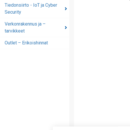
automaatioratkaisut
Tiedonsiirto - IoT ja Cyber
Security
Tiedonsiirto - IoT ja
Cyber Security
Verkonrakennus ja –
tarvikkeet
Verkonrakennus ja –
tarvikkeet
Outlet – Erikoishinnat
Outlet – Erikoishinnat