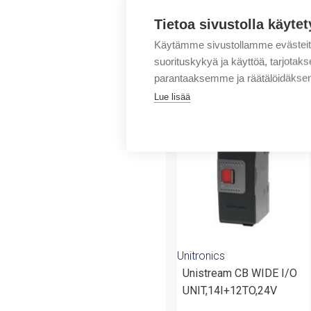
Tietoa sivustolla käytet
Käytämme sivustollamme evästei
suorituskykyä ja käyttöä, tarjot
parantaaksemme ja räätälöidäksem
Tuotteita samalta 
Lue lisää
Unitronics
Unistream CB WIDE I/O
UNIT,14I+12TO,24V