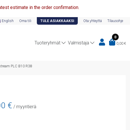
test estimate in the order confirmation.
English
Oma tili
TULE ASIAKKAAKSI
Ota yhteyttä
Tilausohje
0
Tuoteryhmät
Valmistaja
0,00
€
stream PLC B10 R38
nen
Nykyinen
00
€
/ myyntierä
hinta
on:
475,00 €.