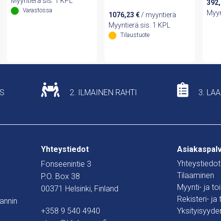
Myyntierä sis. 1 KPL
392
Varastossa
Myyn
1076,23
€
/ myyntierä
Myyntierä sis. 1 KPL
Tilaustuote
US
2. ILMAINEN RAHTI
3. LA
Yhteystiedot
Asiakaspal
Yhteystiedot
Fonseenintie 3
Tilaaminen
P.O. Box 38
Myynti- ja t
00371 Helsinki, Finland
Rekisteri- ja
mannin
+358 9 540 4940
Yksityisyyde