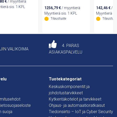
,80
€
/ myyntierä
outputs
tierä sis. 1 KPL
1256,79
€
/ myyntierä
142,46
€
/ m
Myyntierä sis. 1 KPL
Myyntierä si
Tilaustuote
Tilaustuot
4. PARAS
AJIN VALIKOIMA
ASIAKASPALVELU
velu
Tuotekategoriat
Keskuskomponentit ja
johdotustarvikkeet
oimitusehdot
Kytkentäkotelot ja tarvikkeet
 tietosuojaseloste
Ohjaus- ja automaatioratkaisut
n suoja
Tiedonsiirto – IoT ja Cyber Security