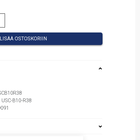
LISÄÄ OSTOSKORIIN
USCB10R38
: USC-B10-R38
89091