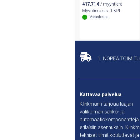
417,71
€
/ myyntierä
Myyntierä sis. 1 KPL
Varastossa
1. NOPEA TOIMIT
Kattavaa palvelua
Klinkmann tarjoaa laajan
valikoiman sähkö- ja
automaatiokomponentteja
erilaisiin asennuksiin. Klink
tekniset tiimit kouluttavat ja