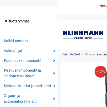
Noti
Tuoteryhmät
Tuoteryhmät
Kaikki tuotteet
Kaikki tuotteet
Valmistajat
Valmistajat
Kaikki tuotteet
»
Ohjaus- ja automa
Koneturvakomponentit
Koneturvakomponentit
Keskuskomponentit ja
Keskuskomponentit ja
-12%
johdotustarvikkeet
johdotustarvikkeet
Kytkentäkotelot ja tarvikkeet
Kytkentäkotelot ja
tarvikkeet
Ohjaus- ja
automaatioratkaisut
Ohjaus- ja