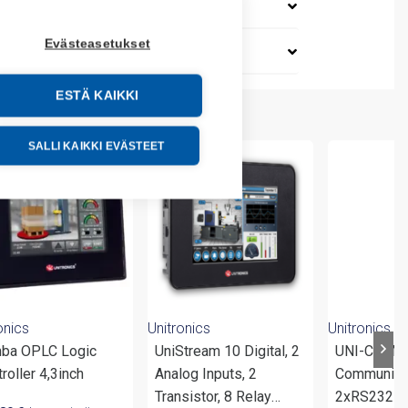
Evästeasetukset
ESTÄ KAIKKI
SALLI KAIKKI EVÄSTEET
onics
Unitronics
Unitronics
ba OPLC Logic
UniStream 10 Digital, 2
UNI-COM
roller 4,3inch
Analog Inputs, 2
Communica
Transistor, 8 Relay
2xRS232