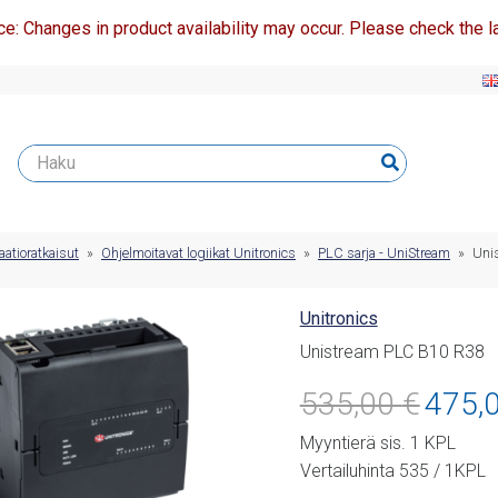
ce: Changes in product availability may occur. Please check the la
atioratkaisut
»
Ohjelmoitavat logiikat Unitronics
»
PLC sarja - UniStream
»
Uni
Unitronics
Unistream PLC B10 R38
Alkuperäi
535,00
€
475,
hinta
Myyntierä sis. 1 KPL
oli:
Vertailuhinta 535 / 1KPL
535,00 €.