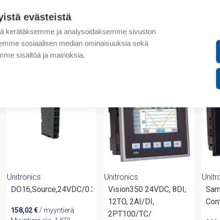
Lisätiedot
yistä evästeistä
Liitteet
tä kerätäksemme ja analysoidaksemme sivuston
aksemme sosiaalisen median ominaisuuksia sekä
me sisältöä ja mainoksia.
valmistajalta
Unitronics
Unitronics
Unitr
DO16,Source,24VDC/0.3A,18R
Vision350 24VDC, 8DI,
Sam
12TO, 2AI/DI,
Cont
158,02
€
/ myyntierä
2PT100/TC/