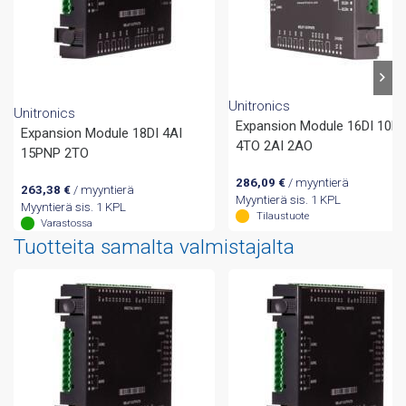
Unitronics
Unitronics
Expansion Module 16DI 10R
Expansion Module 18DI 4AI
4TO 2AI 2AO
15PNP 2TO
286,09
€
/ myyntierä
263,38
€
/ myyntierä
Myyntierä sis. 1 KPL
Myyntierä sis. 1 KPL
Tilaustuote
Varastossa
Tuotteita samalta valmistajalta