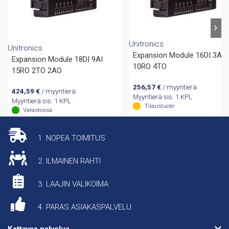
Unitronics
Unitronics
Expansion Module 16DI 3AI
Expansion Module 18DI 9AI
10RO 4TO
15RO 2TO 2AO
256,57
€
/ myyntierä
424,59
€
/ myyntierä
Myyntierä sis. 1 KPL
Myyntierä sis. 1 KPL
Tilaustuote
Varastossa
1. NOPEA TOIMITUS
2. ILMAINEN RAHTI
3. LAAJIN VALIKOIMA
4. PARAS ASIAKASPALVELU
Kattavaa palvelua