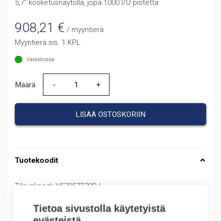
5,7″ kosketusnäytöllä, jopa 1000 I/O pistettä
908,21
€
/ myyntierä
Myyntierä sis. 1 KPL
Varastossa
Määrä
Määrä
LISÄÄ OSTOSKORIIN
Tuotekoodit
Tilauskoodi: V57057T20BJ
Product order number: V57057T20BJ
Tietoa sivustolla käytetyistä
Valmistajan tuotenumero: V570-57-T20B-J
Tuotteen tullikoodi: 85389099
evästeistä