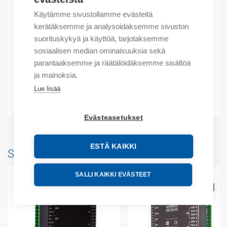
Käytämme sivustollamme evästeitä
Kuvaus
kerätäksemme ja analysoidaksemme sivuston
suorituskykyä ja käyttöä, tarjotaksemme
Lisätiedot
sosiaalisen median ominaisuuksia sekä
parantaaksemme ja räätälöidäksemme sisältöä
Tekniset tiedot
ja mainoksia.
Lue lisää
Liitteet
Evästeasetukset
ESTÄ KAIKKI
Saatat myös pitää...
SALLI KAIKKI EVÄSTEET