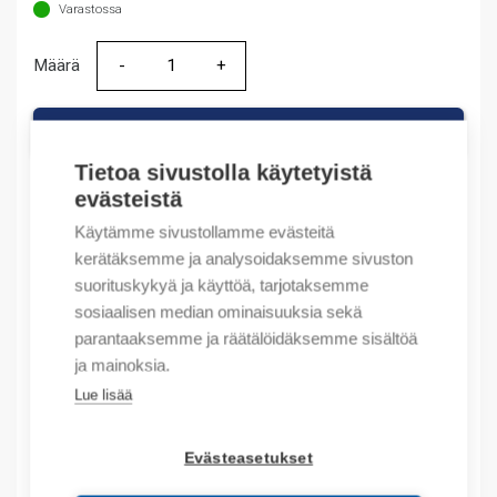
Varastossa
Määrä
Määrä
LISÄÄ OSTOSKORIIN
Tietoa sivustolla käytetyistä
evästeistä
Käytämme sivustollamme evästeitä
Tuotekoodit
kerätäksemme ja analysoidaksemme sivuston
suorituskykyä ja käyttöä, tarjotaksemme
Tilauskoodi: JZ20R31
sosiaalisen median ominaisuuksia sekä
Product order number: JZ20R31
parantaaksemme ja räätälöidäksemme sisältöä
Valmistajan tuotenumero: JZ20-R31
ja mainoksia.
Tuotteen tullikoodi: 85371091
Lue lisää
Kuvaus
Evästeasetukset
Lisätiedot