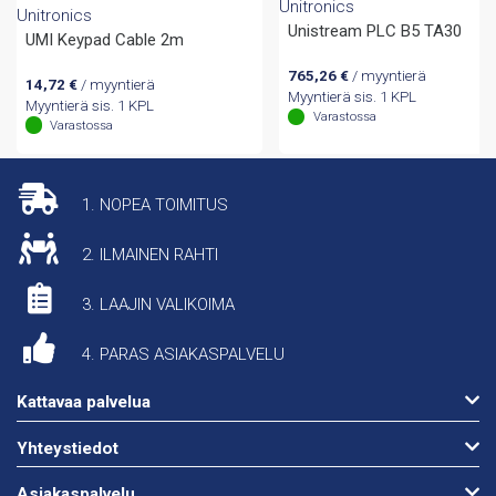
Unitronics
Unitronics
Unistream PLC B5 TA30
UMI Keypad Cable 2m
765,26
€
/ myyntierä
14,72
€
/ myyntierä
Myyntierä sis. 1 KPL
Myyntierä sis. 1 KPL
Varastossa
Varastossa
1. NOPEA TOIMITUS
2. ILMAINEN RAHTI
3. LAAJIN VALIKOIMA
4. PARAS ASIAKASPALVELU
Kattavaa palvelua
Yhteystiedot
Asiakaspalvelu