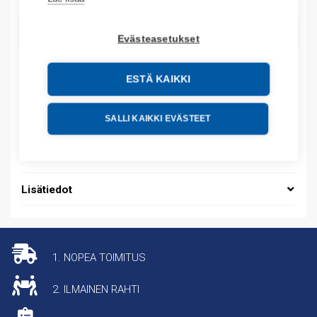
LISÄÄ OSTOSKORIIN
Evästeasetukset
ESTÄ KAIKKI
Tuotekoodit
SALLI KAIKKI EVÄSTEET
Tilauskoodi: 08450175013
Tuotteen tullikoodi: 39259020
Lisätiedot
1. NOPEA TOIMITUS
2. ILMAINEN RAHTI