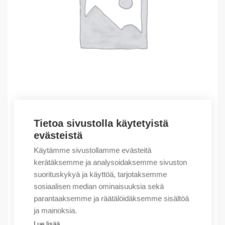
Tietoa sivustolla käytetyistä
Outlet – Erikoishinnat
evästeistä
(X) Cable trough GF 60×30 A6/4+ADH 48m
Käytämme sivustollamme evästeitä
1,31
€
/ myyntierä
kerätäksemme ja analysoidaksemme sivuston
suorituskykyä ja käyttöä, tarjotaksemme
Myyntierä sis. 48 kpl
sosiaalisen median ominaisuuksia sekä
Varastossa
parantaaksemme ja räätälöidäksemme sisältöä
ja mainoksia.
Määrä
Määrä
Lue lisää