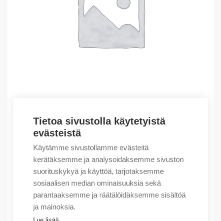
Tietoa sivustolla käytetyistä
Outlet – Erikoishinnat
evästeistä
(X) Cable trough GF 42×43 A6/4+ADH 24m
Käytämme sivustollamme evästeitä
0,60
€
/ myyntierä
kerätäksemme ja analysoidaksemme sivuston
suorituskykyä ja käyttöä, tarjotaksemme
Myyntierä sis. 24 kpl
sosiaalisen median ominaisuuksia sekä
Varastossa
parantaaksemme ja räätälöidäksemme sisältöä
ja mainoksia.
Määrä
Määrä
Lue lisää