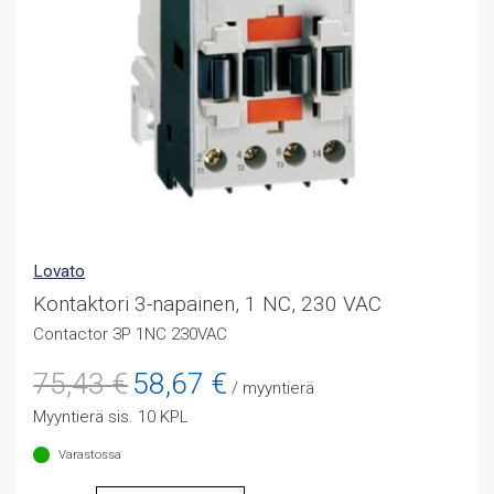
Lovato
Kontaktori 3-napainen, 1 NC, 230 VAC
Contactor 3P 1NC 230VAC
Alkuperäinen
Nykyinen
75,43
€
58,67
€
/ myyntierä
hinta
hinta
Myyntierä sis. 10 KPL
oli:
on:
75,43 €.
58,67 €.
Varastossa