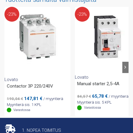
-23%
-23%
Lovato
Lovato
Manual starter 2,5-4A
Contactor 3P 220/240V
Alkuperäinen
Nykyinen
65,78
€
84,57
€
/ myyntierä
Alkuperäinen
Nykyinen
147,81
€
190,04
€
/ myyntierä
hinta
hinta
Myyntierä sis. 5 KPL
hinta
hinta
Myyntierä sis. 1 KPL
oli:
on:
Varastossa
oli:
on:
Varastossa
84,57 €.
65,78 €.
190,04 €.
147,81 €.
1. NOPEA TOIMITUS