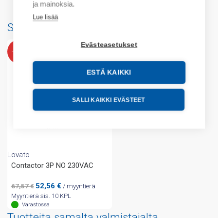
ja mainoksia.
Lue lisää
Saatat myös pitää...
Evästeasetukset
-23%
ESTÄ KAIKKI
SALLI KAIKKI EVÄSTEET
Lovato
Contactor 3P NO 230VAC
Alkuperäinen
Nykyinen
52,56
€
67,57
€
/ myyntierä
hinta
hinta
Myyntierä sis. 10 KPL
oli:
on:
Varastossa
67,57 €.
52,56 €.
Tuotteita samalta valmistajalta