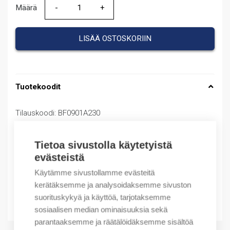
Määrä
Määrä
LISÄÄ OSTOSKORIIN
Tuotekoodit
Tilauskoodi: BF0901A230
Valmistajan tuotenumero: BF0901A230
Tietoa sivustolla käytetyistä
Kuvaus
evästeistä
Käytämme sivustollamme evästeitä
Lisätiedot
kerätäksemme ja analysoidaksemme sivuston
suorituskykyä ja käyttöä, tarjotaksemme
Liitteet
sosiaalisen median ominaisuuksia sekä
parantaaksemme ja räätälöidäksemme sisältöä