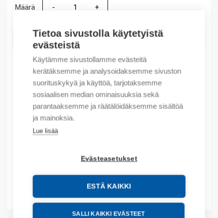
Määrä
Määrä
Tietoa sivustolla käytetyistä
LISÄÄ OSTOSKORIIN
evästeistä
Käytämme sivustollamme evästeitä
kerätäksemme ja analysoidaksemme sivuston
Tuotekoodit
suorituskykyä ja käyttöä, tarjotaksemme
sosiaalisen median ominaisuuksia sekä
parantaaksemme ja räätälöidäksemme sisältöä
Tilauskoodi: 11SM1B40
Valmistajan tuotenumero: 11SM1B40
ja mainoksia.
Lue lisää
Kuvaus
Evästeasetukset
Lisätiedot
ESTÄ KAIKKI
Liitteet
SALLI KAIKKI EVÄSTEET