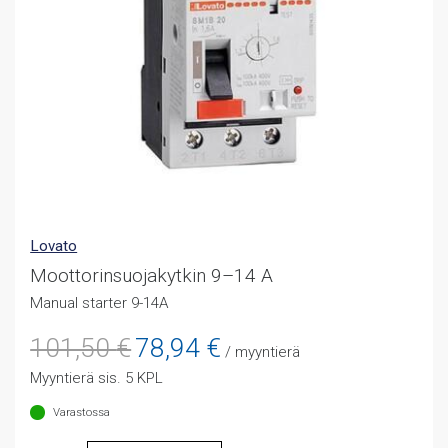
Lovato
Moottorinsuojakytkin 9–14 A
Manual starter 9-14A
Alkuperäinen
Nykyinen
101,50
€
78,94
€
/ myyntierä
hinta
hinta
Myyntierä sis. 5 KPL
oli:
on:
101,50 €.
78,94 €.
Varastossa