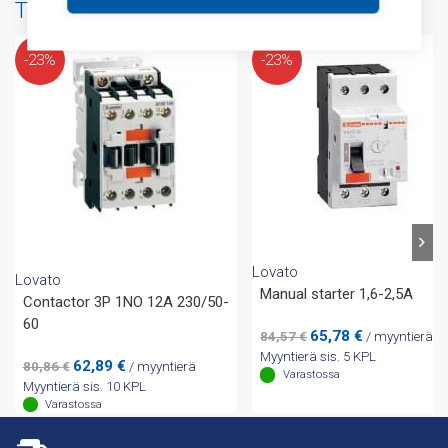
Tuotteita samalta valmistajalta
-23%
-23%
Lovato
Lovato
Manual starter 1,6-2,5A
Contactor 3P 1NO 12A 230/50-
60
Alkuperäinen
Nykyinen
65,78
€
84,57
€
/ myyntierä
hinta
hinta
Myyntierä sis. 5 KPL
Alkuperäinen
Nykyinen
62,89
€
80,86
€
/ myyntierä
oli:
on:
Varastossa
hinta
hinta
Myyntierä sis. 10 KPL
84,57 €.
65,78 €.
oli:
on:
Varastossa
80,86 €.
62,89 €.