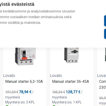
yistä evästeistä
Liitteet
tä kerätäksemme ja analysoidaksemme sivuston
aksemme sosiaalisen median ominaisuuksia sekä
valmistajalta
me sisältöä ja mainoksia.
-23%
-23%
-23
Lovato
Lovato
Lova
Manual starter 6,3-10A
Manual starter 36-45A
Con
230
Alkuperäinen
Nykyinen
Alkuperäinen
Nykyinen
78,94
€
128,77
€
101,50
€
/
165,56
€
/
hinta
hinta
hinta
hinta
myyntierä
myyntierä
66,
oli:
on:
oli:
on:
Myyntierä sis. 5 KPL
Myyntierä sis. 1 KPL
myyn