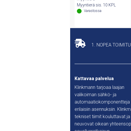
oli:
on:
Myyntierä sis. 10 KPL
80,86 €.
62,89 €.
Varastossa
1. NOPEA TOIMIT
Kattavaa palvelua
Klinkmann tarjoaa laajan
valikoiman sähkö- ja
automaatiokomponentteja
erilaisiin asennuksiin. Klink
tekniset tiimit kouluttavat ja
neuvovat oikean yhteensop