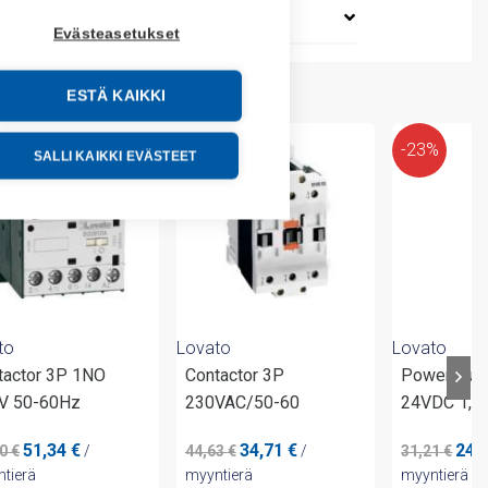
Evästeasetukset
ESTÄ KAIKKI
%
-23%
-23%
SALLI KAIKKI EVÄSTEET
to
Lovato
Lovato
tactor 3P 1NO
Contactor 3P
Power supp
V 50-60Hz
230VAC/50-60
24VDC 1,5
Alkuperäinen
Nykyinen
Alkuperäinen
Nykyinen
Alku
51,34
€
34,71
€
24,
00
€
/
44,63
€
/
31,21
€
hinta
hinta
hinta
hinta
hint
tierä
myyntierä
myyntierä