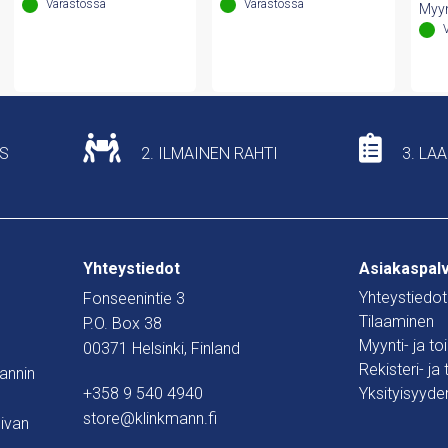
101,50 €.
78,94 €.
165,56 €.
128,77 €.
Varastossa
Varastossa
Myyn
US
2. ILMAINEN RAHTI
3. LA
Yhteystiedot
Asiakaspal
Yhteystiedot
Fonseenintie 3
Tilaaminen
P.O. Box 38
Myynti- ja t
00371 Helsinki, Finland
Rekisteri- ja
mannin
+358 9 540 4940
Yksityisyyde
store@klinkmann.fi
ivan