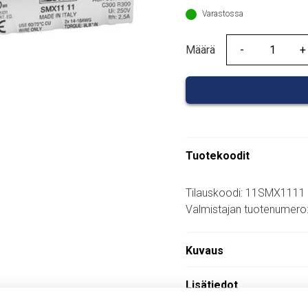
60,43 €.
Varastossa
Määrä
Määrä
Tuotekoodit
Tilauskoodi: 11SMX1111
Valmistajan tuotenumer
Kuvaus
Lisätiedot