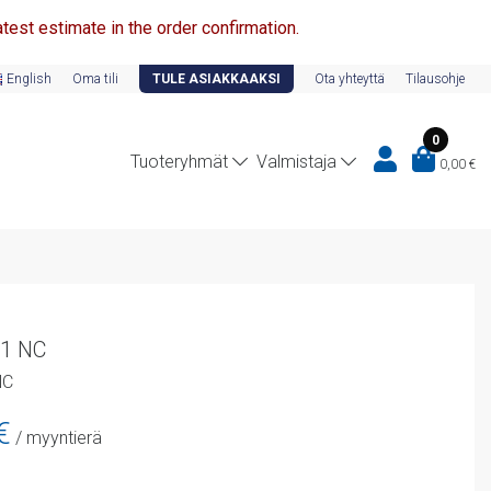
test estimate in the order confirmation.
English
Oma tili
TULE ASIAKKAAKSI
Ota yhteyttä
Tilausohje
0
Tuoteryhmät
Valmistaja
0,00
€
 1 NC
NC
n
Nykyinen
€
/ myyntierä
hinta
on: