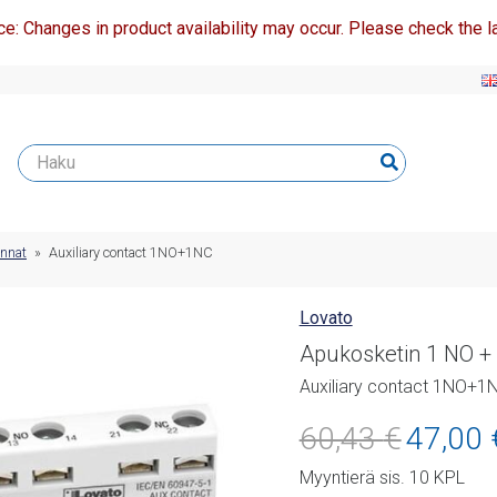
ce: Changes in product availability may occur. Please check the la
innat
»
Auxiliary contact 1NO+1NC
Lovato
Apukosketin 1 NO +
Auxiliary contact 1NO+1
Alkuperäine
60,43
€
47,00
hinta
Myyntierä sis. 10 KPL
oli: