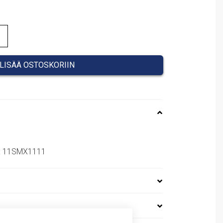
47,00 €.
LISÄÄ OSTOSKORIIN
o: 11SMX1111