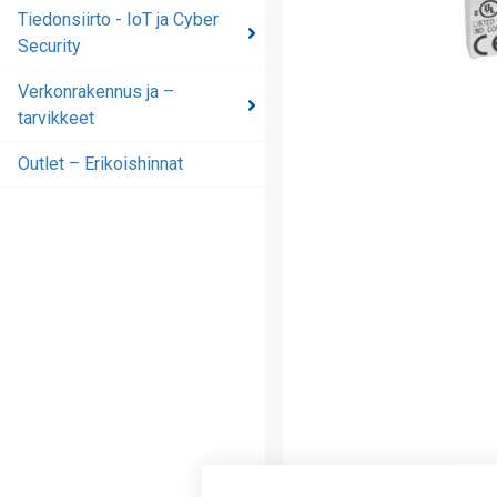
automaatioratkaisut
Tiedonsiirto - IoT ja Cyber
Security
Tiedonsiirto - IoT ja
Cyber Security
Verkonrakennus ja –
tarvikkeet
Verkonrakennus ja –
tarvikkeet
Outlet – Erikoishinnat
Outlet – Erikoishinnat