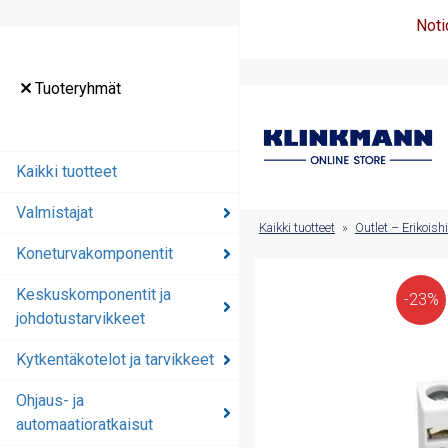
Noti
Tuoteryhmät
Tuoteryhmät
Kaikki tuotteet
Kaikki tuotteet
Valmistajat
Valmistajat
Kaikki tuotteet
»
Outlet – Erikoish
Koneturvakomponentit
Koneturvakomponentit
Keskuskomponentit ja
Keskuskomponentit ja
-23%
johdotustarvikkeet
johdotustarvikkeet
Kytkentäkotelot ja tarvikkeet
Kytkentäkotelot ja
tarvikkeet
Ohjaus- ja
automaatioratkaisut
Ohjaus- ja