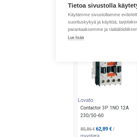
Tietoa sivustolla käytet
Käytämme sivustollamme evästei
suorituskykyä ja käyttöä, tarjot
Tuotteita samalta 
parantaaksemme ja räätälöidäksem
Lue lisää
-23%
Lovato
Contactor 3P 1NO 12A
230/50-60
Alkuperäinen
Nykyinen
62,89
€
80,86
€
/
hinta
hinta
myyntierä