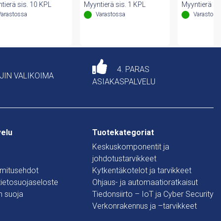
oli:
on:
oli:
on:
oli:
tierä sis. 10 KPL
Myyntierä sis. 1 KPL
Myyntierä si
66,00 €.
51,34 €.
44,63 €.
34,71 €.
31,2
Varastossa
Varastossa
Varastoss
4. PARAS
AJIN VALIKOIMA
ASIAKASPALVELU
velu
Tuotekategoriat
Keskuskomponentit ja
johdotustarvikkeet
oimitusehdot
Kytkentäkotelot ja tarvikkeet
 tietosuojaseloste
Ohjaus- ja automaatioratkaisut
n suoja
Tiedonsiirto – IoT ja Cyber Security
Verkonrakennus ja –tarvikkeet