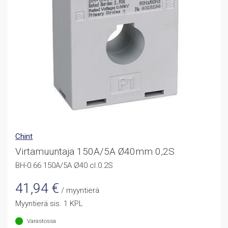
Chint
Virtamuuntaja 150A/5A Ø40mm 0,2S
BH-0.66 150A/5A Ø40 cl.0.2S
41,94
€
/ myyntierä
Myyntierä sis. 1 KPL
Varastossa