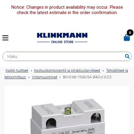
Notice: Changes in product availability may occur. Please
check the latest estimate in the order confirmation.
0
Kaikki tuotteet
»
Keskuskomponentit ja johdotustarvikkeet
»
Teholähteet ja
tehonmittaus
»
Virtamuuntimet
»
BH-0.66 150A/5A Ø40 cl.0.2S