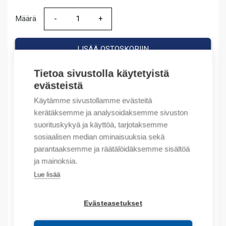
Määrä
Määrä
LISÄÄ OSTOSKORIIN
Tietoa sivustolla käytetyistä
evästeistä
Tuotekoodit
Käytämme sivustollamme evästeitä
kerätäksemme ja analysoidaksemme sivuston
Tilauskoodi: BH066I15054002S
suorituskykyä ja käyttöä, tarjotaksemme
Product order number: BH066I15054002S
sosiaalisen median ominaisuuksia sekä
Valmistajan tuotenumero: 256457
parantaaksemme ja räätälöidäksemme sisältöä
Sähkönumero: 6713011
ja mainoksia.
Tuotteen tullikoodi: 85043129
Lue lisää
EAN: 6901800746546
Evästeasetukset
Kuvaus