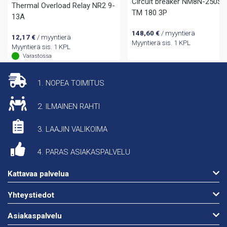
Circuit breaker NM8N-250S
Thermal Overload Relay NR2 9-
TM 180 3P
13A
148,60
€
/ myyntierä
12,17
€
/ myyntierä
Myyntierä sis. 1 KPL
Myyntierä sis. 1 KPL
Varastossa
1. NOPEA TOIMITUS
2. ILMAINEN RAHTI
3. LAAJIN VALIKOIMA
4. PARAS ASIAKASPALVELU
Kattavaa palvelua
Yhteystiedot
Asiakaspalvelu