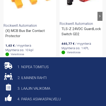
Rockwell Automation
Rockwell Automation
TLS-Z 24VDC GuardLock
(X) MCB Bus Bar Contact
Switch GD2
Protector
440,77
€
/ myyntierä
1,63
€
/ myyntierä
Myyntierä sis. 1 KPL
Myyntierä sis. 10 kpl
Varastossa
Varastossa
1. NOPEA TOIMITUS
2. ILMAINEN RAHTI
3. LAAJIN VALIKOIMA
4. PARAS ASIAKASPALVELU