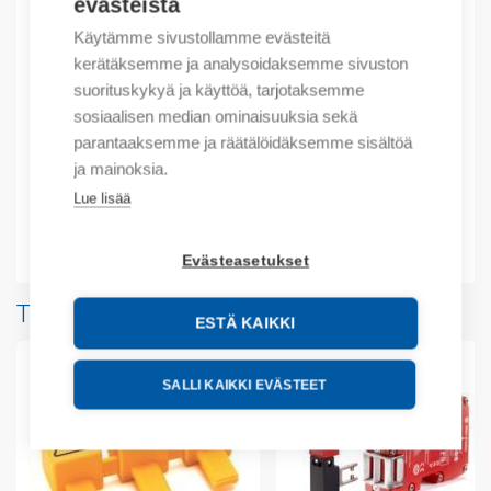
evästeistä
Käytämme sivustollamme evästeitä
kerätäksemme ja analysoidaksemme sivuston
Tuotekoodit
suorituskykyä ja käyttöä, tarjotaksemme
sosiaalisen median ominaisuuksia sekä
Tilauskoodi: 445LP4E0850FP
parantaaksemme ja räätälöidäksemme sisältöä
Product order number: 445LP4E0850FP
ja mainoksia.
Valmistajan tuotenumero: 445LP4E0850FP
Lue lisää
Lisätiedot
Evästeasetukset
Tuotteita samalta valmistajalta
ESTÄ KAIKKI
SALLI KAIKKI EVÄSTEET