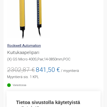
Rockwell Automation
Kuitukaapelipari
(X) GS Micro 400S,Pair,14-0850mm,POC
Alkuperäinen
Nykyinen
2302,87
€
841,50
€
/ myyntierä
hinta
hinta
Myyntierä sis. 1 KPL
oli:
on:
2302,87 €.
841,50 €.
Varastossa
LISÄÄ OSTOSKORIIN
Tietoa sivustolla käytetyistä