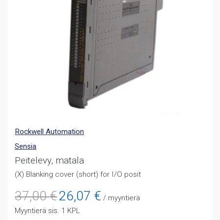
Rockwell Automation
Sensia
Peitelevy, matala
(X) Blanking cover (short) for I/O posit
Alkuperäinen
Nykyinen
37,00
€
26,07
€
/ myyntierä
hinta
hinta
Myyntierä sis. 1 KPL
oli:
on: