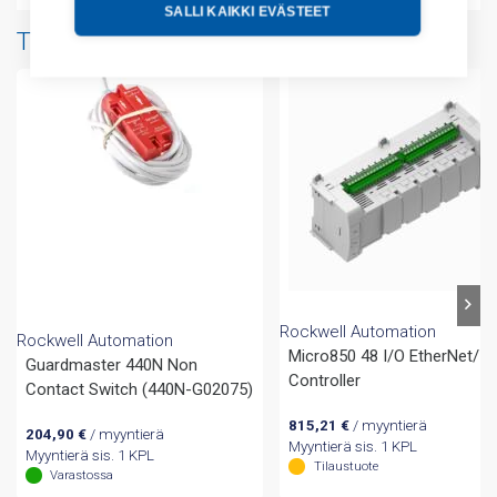
SALLI KAIKKI EVÄSTEET
Tuotteita samalta valmistajalta
Rockwell Automation
Rockwell Automation
Micro850 48 I/O EtherNet/IP
Guardmaster 440N Non
Controller
Contact Switch (440N-G02075)
815,21
€
/ myyntierä
204,90
€
/ myyntierä
Myyntierä sis. 1 KPL
Myyntierä sis. 1 KPL
Tilaustuote
Varastossa