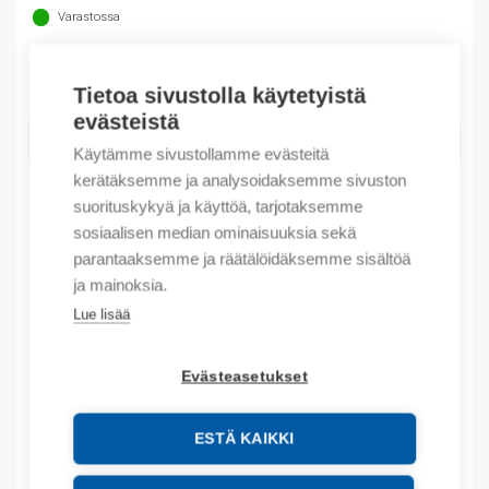
37,00 €.
26,07 €.
Varastossa
Määrä
Määrä
Tietoa sivustolla käytetyistä
evästeistä
LISÄÄ OSTOSKORIIN
Käytämme sivustollamme evästeitä
kerätäksemme ja analysoidaksemme sivuston
suorituskykyä ja käyttöä, tarjotaksemme
sosiaalisen median ominaisuuksia sekä
Tuotekoodit
parantaaksemme ja räätälöidäksemme sisältöä
ja mainoksia.
Tilauskoodi: T9193_AADVANCE
Lue lisää
Product order number: T9193_AADVANCE
Valmistajan tuotenumero: T9193
Evästeasetukset
Lisätiedot
ESTÄ KAIKKI
Liitteet