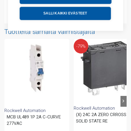
Liitteet
SALLI KAIKKI EVÄSTEET
Tuotteita samalta valmistajalta
-79%
Rockwell Automation
Rockwell Automation
(X) 24C 2A ZERO CRROSSI
MCB UL489 1P 2A C-CURVE
SOLID STATE RE
277VAC