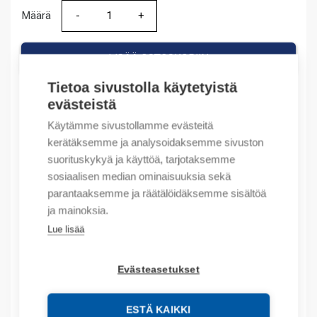
Määrä
Määrä
LISÄÄ OSTOSKORIIN
Tietoa sivustolla käytetyistä
evästeistä
Tuotekoodit
Käytämme sivustollamme evästeitä
kerätäksemme ja analysoidaksemme sivuston
suorituskykyä ja käyttöä, tarjotaksemme
Tilauskoodi: 100C23KF01
sosiaalisen median ominaisuuksia sekä
Product order number: 100C23KF01
Valmistajan tuotenumero: 100-C23KF01
parantaaksemme ja räätälöidäksemme sisältöä
Tuotteen tullikoodi: 85364900
ja mainoksia.
Lue lisää
Kuvaus
Evästeasetukset
Lisätiedot
ESTÄ KAIKKI
Tekniset tiedot