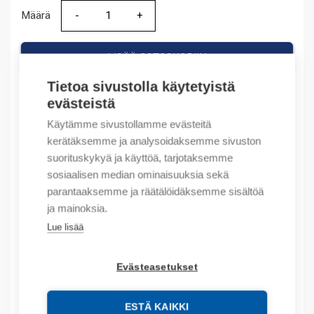
Määrä
Määrä
LISÄÄ OSTOSKORIIN
Tietoa sivustolla käytetyistä
evästeistä
Tuotekoodit
Käytämme sivustollamme evästeitä
kerätäksemme ja analysoidaksemme sivuston
suorituskykyä ja käyttöä, tarjotaksemme
Tilauskoodi: 100C30KF01
sosiaalisen median ominaisuuksia sekä
Product order number: 100C30KF01
Valmistajan tuotenumero: 100-C30KF01
parantaaksemme ja räätälöidäksemme sisältöä
Tuotteen tullikoodi: 85364900
ja mainoksia.
Lue lisää
Kuvaus
Evästeasetukset
Lisätiedot
ESTÄ KAIKKI
Tekniset tiedot