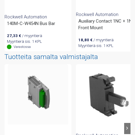
Rockwell Automation
Rockwell Automation
Auxiliary Contact 1NC + 1N
140M-C-W454N Bus Bar
Front Mount
27,33
€
/ myyntierä
18,80
€
/ myyntierä
Myyntierä sis. 1 KPL
Myyntierä sis. 1 KPL
Varastossa
Tuotteita samalta valmistajalta