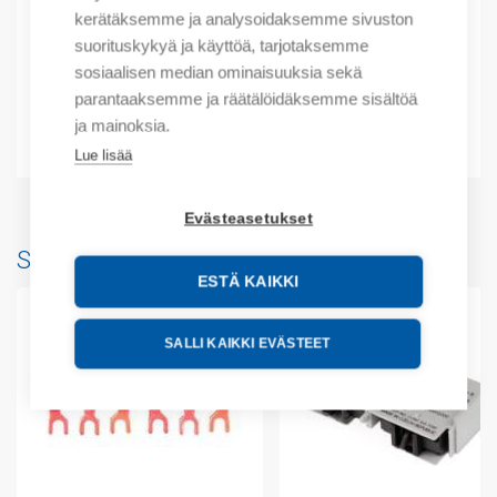
kerätäksemme ja analysoidaksemme sivuston
Kuvaus
suorituskykyä ja käyttöä, tarjotaksemme
sosiaalisen median ominaisuuksia sekä
Lisätiedot
parantaaksemme ja räätälöidäksemme sisältöä
ja mainoksia.
Liitteet
Lue lisää
Evästeasetukset
Saatat myös pitää...
ESTÄ KAIKKI
SALLI KAIKKI EVÄSTEET