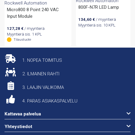
Rockwell Automation
Rockwell Automation
800F-N7R LED Lamp
Micro800 8 Point 240 VAC
Input Module
134,60
€
/ myyntierä
Myyntierä sis. 10 KPL
127,28
€
/ myyntierä
Myyntierä sis. 1 KPL
Tilaustuote
1. NOPEA TOIMITUS
2. ILMAINEN RAHTI
3. LAAJIN VALIKOIMA
4. PARAS ASIAKASPALVELU
Kattavaa palvelua
Yhteystiedot