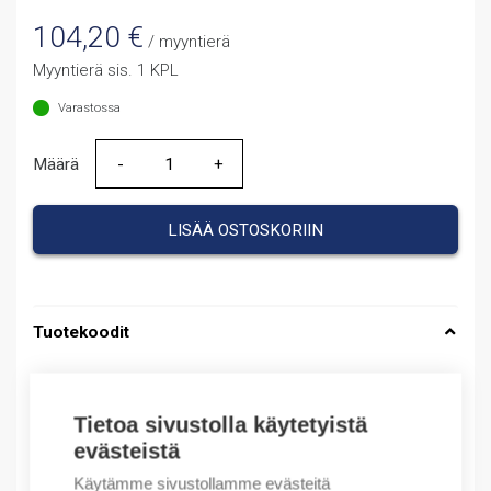
104,20
€
/ myyntierä
Myyntierä sis. 1 KPL
Varastossa
Määrä
Määrä
LISÄÄ OSTOSKORIIN
Tuotekoodit
Tilauskoodi: 140MC2EC10
Product order number: 140MC2EC10
Tietoa sivustolla käytetyistä
Valmistajan tuotenumero: 140M-C2E-C10
evästeistä
Tuotteen tullikoodi: 85371095
Käytämme sivustollamme evästeitä