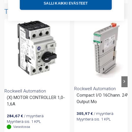
SALLI KAIKKI EVÄSTEET
Tuotteita samalta valmistajalta
Rockwell Automation
Rockwell Automation
Compact I/O 16Chann. 24V
(X) MOTOR CONTROLLER 1,0-
Output Mo
1,6A
305,97
€
/ myyntierä
284,67
€
/ myyntierä
Myyntierä sis. 1 KPL
Myyntierä sis. 1 KPL
Varastossa