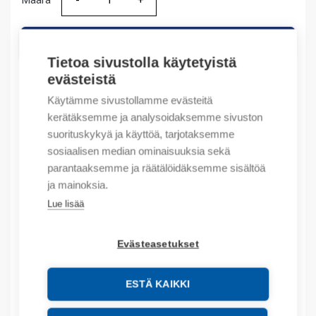
Määrä
Määrä
LISÄÄ OSTOSKORIIN
Tietoa sivustolla käytetyistä
evästeistä
Käytämme sivustollamme evästeitä
Tuotekoodit
kerätäksemme ja analysoidaksemme sivuston
suorituskykyä ja käyttöä, tarjotaksemme
Tilauskoodi: 800TJ5KT7C
sosiaalisen median ominaisuuksia sekä
Product order number: 800TJ5KT7C
parantaaksemme ja räätälöidäksemme sisältöä
Valmistajan tuotenumero: 800T-J5KT7C
ja mainoksia.
Tuotteen tullikoodi: 85472000
Lue lisää
Kuvaus
Evästeasetukset
Lisätiedot
ESTÄ KAIKKI
Liitteet