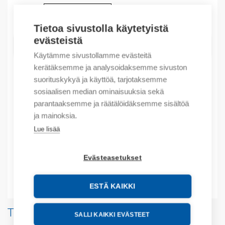
Määrä
Määrä
Tietoa sivustolla käytetyistä
evästeistä
LISÄÄ OSTOSKORIIN
Käytämme sivustollamme evästeitä
kerätäksemme ja analysoidaksemme sivuston
suorituskykyä ja käyttöä, tarjotaksemme
sosiaalisen median ominaisuuksia sekä
Tuotekoodit
parantaaksemme ja räätälöidäksemme sisältöä
ja mainoksia.
Tilauskoodi: 2080IF4
Valmistajan tuotenumero: 2080-IF4
Lue lisää
Tuotteen tullikoodi: 8538909999
EAN: 10885630058396
Evästeasetukset
Lisätiedot
ESTÄ KAIKKI
Tuotteita samalta valmistajalta
SALLI KAIKKI EVÄSTEET