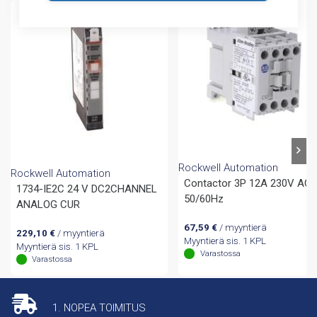
Rockwell Automation
Rockwell Automation
Contactor 3P 12A 230V AC
1734-IE2C 24 V DC2CHANNEL
50/60Hz
ANALOG CUR
67,59
€
/ myyntierä
229,10
€
/ myyntierä
Myyntierä sis. 1 KPL
Myyntierä sis. 1 KPL
Varastossa
Varastossa
1. NOPEA TOIMITUS