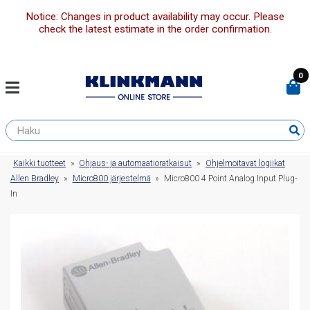
Notice: Changes in product availability may occur. Please
check the latest estimate in the order confirmation.
0
Kaikki tuotteet
»
Ohjaus- ja automaatioratkaisut
»
Ohjelmoitavat logiikat
Allen Bradley
»
Micro800 järjestelmä
»
Micro800 4 Point Analog Input Plug-
In