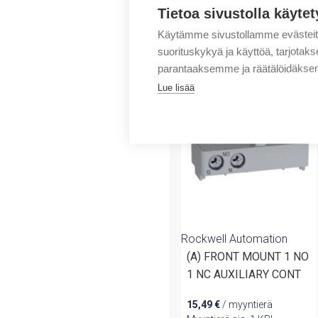
Tietoa sivustolla käytet
Käytämme sivustollamme evästei
suorituskykyä ja käyttöä, tarjot
Tuotteita samalta 
parantaaksemme ja räätälöidäksem
Lue lisää
Rockwell Automation
(A) FRONT MOUNT 1 NO
1 NC AUXILIARY CONT
15,49
€
/ myyntierä