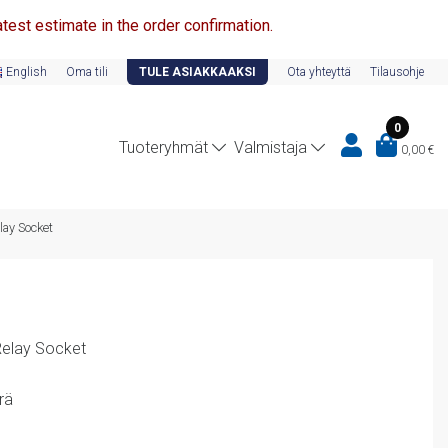
test estimate in the order confirmation.
English
Oma tili
TULE ASIAKKAAKSI
Ota yhteyttä
Tilausohje
0
Tuoteryhmät
Valmistaja
0,00
€
lay Socket
Relay Socket
rä