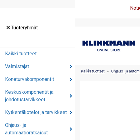
Noti
Tuoteryhmät
Tuoteryhmät
Kaikki tuotteet
Kaikki tuotteet
Valmistajat
Valmistajat
Kaikki tuotteet
»
Ohjaus- ja automa
Koneturvakomponentit
Koneturvakomponentit
Keskuskomponentit ja
Keskuskomponentit ja
johdotustarvikkeet
johdotustarvikkeet
Kytkentäkotelot ja tarvikkeet
Kytkentäkotelot ja
tarvikkeet
Ohjaus- ja
automaatioratkaisut
Ohjaus- ja