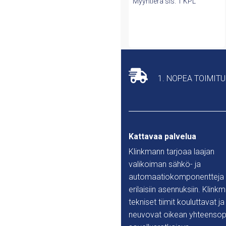
Myyntierä sis. 1 KPL
1. NOPEA TOIMIT
Kattavaa palvelua
Klinkmann tarjoaa laajan
valikoiman sähkö- ja
automaatiokomponentteja
erilaisiin asennuksiin. Klink
tekniset tiimit kouluttavat ja
neuvovat oikean yhteensop