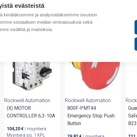
yistä evästeistä
Liitteet
tä kerätäksemme ja analysoidaksemme sivuston
aksemme sosiaalisen median ominaisuuksia sekä
valmistajalta
me sisältöä ja mainoksia.
Rockwell Automation
Rockwell Automation
Rock
(X) MOTOR
800F-PMT44
Gua
CONTROLLER 6,3-10A
Emergency Stop Push
Saf
Button
B23
104,20
€
/ myyntierä
Myyntierä sis. 1 KPL
29,82
€
/ myyntierä
211