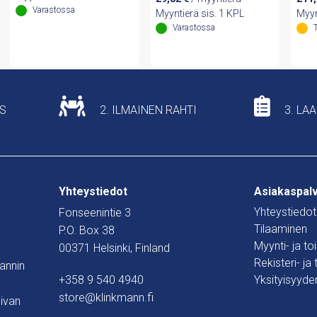
Varastossa
Myyntierä sis. 1 KPL
Myyn
Varastossa
US
2. ILMAINEN RAHTI
3. LA
Yhteystiedot
Asiakaspal
Yhteystiedot
Fonseenintie 3
Tilaaminen
P.O. Box 38
Myynti- ja t
00371 Helsinki, Finland
Rekisteri- ja
mannin
+358 9 540 4940
Yksityisyyde
store@klinkmann.fi
ivan