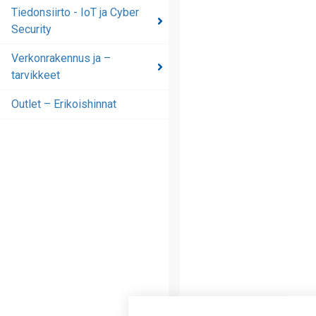
automaatioratkaisut
Tiedonsiirto - IoT ja Cyber
Security
Tiedonsiirto - IoT ja
Cyber Security
Verkonrakennus ja –
tarvikkeet
Verkonrakennus ja –
tarvikkeet
Outlet – Erikoishinnat
Outlet – Erikoishinnat