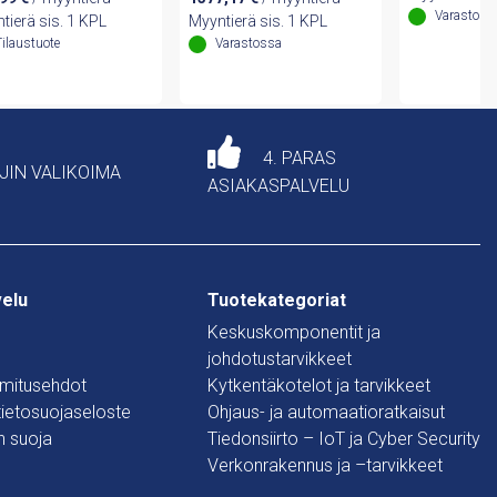
Varastoss
tierä sis. 1 KPL
Myyntierä sis. 1 KPL
Tilaustuote
Varastossa
4. PARAS
AJIN VALIKOIMA
ASIAKASPALVELU
velu
Tuotekategoriat
Keskuskomponentit ja
johdotustarvikkeet
oimitusehdot
Kytkentäkotelot ja tarvikkeet
 tietosuojaseloste
Ohjaus- ja automaatioratkaisut
n suoja
Tiedonsiirto – IoT ja Cyber Security
Verkonrakennus ja –tarvikkeet