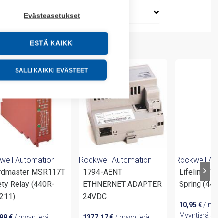
Evästeasetukset
ESTÄ KAIKKI
SALLI KAIKKI EVÄSTEET
well Automation
Rockwell Automation
Rockwell Au
rdmaster MSR117T
1794-AENT
Lifeline Te
ety Relay (440R-
ETHNERNET ADAPTER
Spring (44
211)
24VDC
10,95
€
/ my
Myyntierä si
,99
€
/ myyntierä
1377,17
€
/ myyntierä