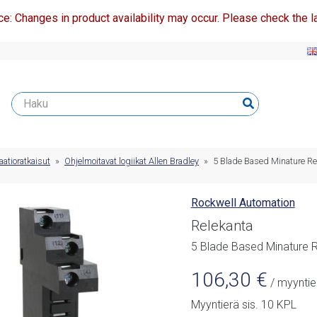
ce: Changes in product availability may occur. Please check the la
atioratkaisut
»
Ohjelmoitavat logiikat Allen Bradley
»
5 Blade Based Minature Re
Rockwell Automation
Relekanta
5 Blade Based Minature 
106,30
€
/ myyntie
Myyntierä sis. 10 KPL