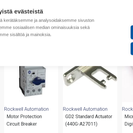
Lisätiedot
yistä evästeistä
Liitteet
tä kerätäksemme ja analysoidaksemme sivuston
aksemme sosiaalisen median ominaisuuksia sekä
me sisältöä ja mainoksia.
valmistajalta
Rockwell Automation
Rockwell Automation
Rock
Motor Protection
GD2 Standard Actuator
Mic
Circuit Breaker
(440G-A27011)
Dig