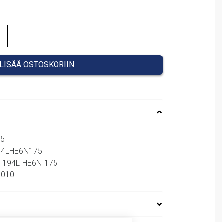
LISÄÄ OSTOSKORIIN
75
194LHE6N175
: 194L-HE6N-175
69010