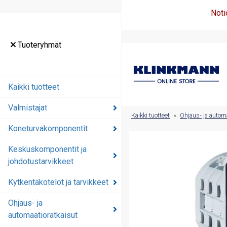
Noti
Tuoteryhmät
Tuoteryhmät
Kaikki tuotteet
Kaikki tuotteet
Valmistajat
Valmistajat
Kaikki tuotteet
»
Ohjaus- ja automa
Koneturvakomponentit
Koneturvakomponentit
Keskuskomponentit ja
Keskuskomponentit ja
johdotustarvikkeet
johdotustarvikkeet
Kytkentäkotelot ja tarvikkeet
Kytkentäkotelot ja
tarvikkeet
Ohjaus- ja
automaatioratkaisut
Ohjaus- ja