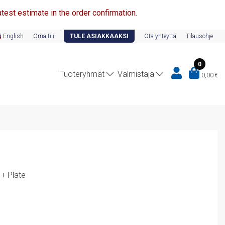
test estimate in the order confirmation.
English
Oma tili
TULE ASIAKKAAKSI
Ota yhteyttä
Tilausohje
0
Tuoteryhmät
Valmistaja
0,00
€
+ Plate