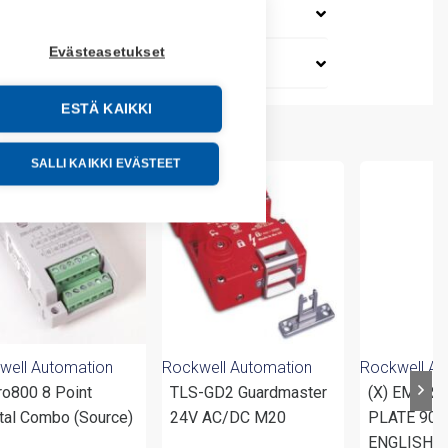
Evästeasetukset
ESTÄ KAIKKI
SALLI KAIKKI EVÄSTEET
well Automation
Rockwell Automation
Rockwell Au
ro800 8 Point
TLS-GD2 Guardmaster
(X) EMER
ital Combo (Source)
24V AC/DC M20
PLATE 90
ENGLISH