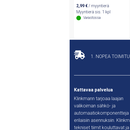
2,99
€
/ myyntierä
Myyntierä sis. 1 kpl
Varastossa
1. NOPEA TOIMIT
Kattavaa palvelua
Klinkmann tarjoaa laajan
valikoiman sähkö- ja
automaatiokomponentteja
erilaisiin asennuksiin. Klink
tekniset tiimit kouluttavat ja