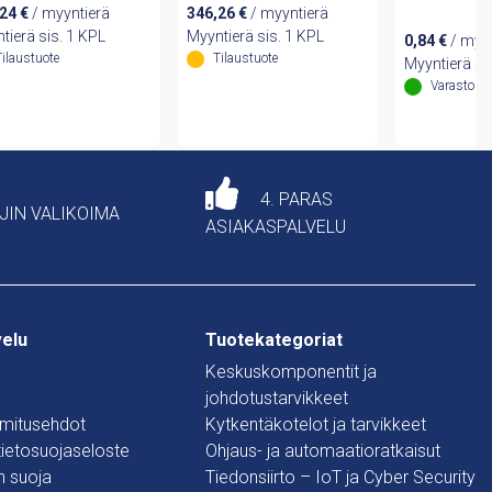
,24
€
/ myyntierä
346,26
€
/ myyntierä
tierä sis. 1 KPL
Myyntierä sis. 1 KPL
0,84
€
/ myyn
Tilaustuote
Tilaustuote
Myyntierä sis
Varastoss
4. PARAS
AJIN VALIKOIMA
ASIAKASPALVELU
velu
Tuotekategoriat
Keskuskomponentit ja
johdotustarvikkeet
oimitusehdot
Kytkentäkotelot ja tarvikkeet
 tietosuojaseloste
Ohjaus- ja automaatioratkaisut
n suoja
Tiedonsiirto – IoT ja Cyber Security