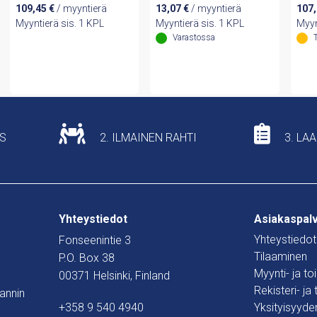
109,45
€
/ myyntierä
13,07
€
/ myyntierä
107
Myyntierä sis. 1 KPL
Myyntierä sis. 1 KPL
Myyn
Varastossa
US
2. ILMAINEN RAHTI
3. LA
Yhteystiedot
Asiakaspal
Yhteystiedot
Fonseenintie 3
Tilaaminen
P.O. Box 38
Myynti- ja t
00371 Helsinki, Finland
Rekisteri- ja
mannin
+358 9 540 4940
Yksityisyyde