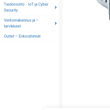
automaatioratkaisut
Tiedonsiirto - IoT ja Cyber
Security
Tiedonsiirto - IoT ja
Cyber Security
Verkonrakennus ja –
tarvikkeet
Verkonrakennus ja –
tarvikkeet
Outlet – Erikoishinnat
Outlet – Erikoishinnat