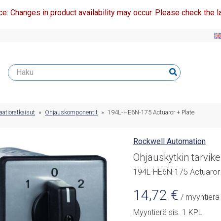
ce: Changes in product availability may occur. Please check the la
atioratkaisut
»
Ohjauskomponentit
»
194L-HE6N-175 Actuaror + Plate
Rockwell Automation
Ohjauskytkin tarvike
194L-HE6N-175 Actuaror 
14,72
€
/ myyntierä
Myyntierä sis. 1 KPL