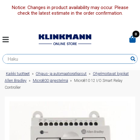
Notice: Changes in product availability may occur. Please
check the latest estimate in the order confirmation.
0
Kaikki tuotteet
»
Ohjaus- ja automaatioratkaisut
»
Ohjelmoitavat logiikat
Allen Bradley
»
Micro800 järjestelmä
»
Micro810 12 I/O Smart Relay
Controller