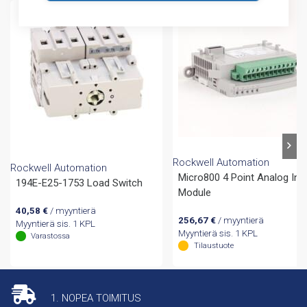
Rockwell Automation
Rockwell Automation
Micro800 4 Point Analog Inp
194E-E25-1753 Load Switch
Module
40,58
€
/ myyntierä
256,67
€
/ myyntierä
Myyntierä sis. 1 KPL
Myyntierä sis. 1 KPL
Varastossa
Tilaustuote
1. NOPEA TOIMITUS