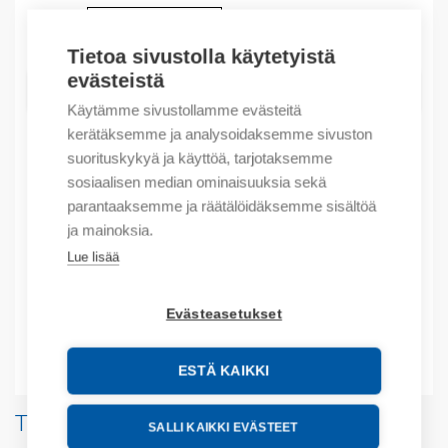
Määrä
Määrä
Tietoa sivustolla käytetyistä
evästeistä
LISÄÄ OSTOSKORIIN
Käytämme sivustollamme evästeitä
kerätäksemme ja analysoidaksemme sivuston
suorituskykyä ja käyttöä, tarjotaksemme
sosiaalisen median ominaisuuksia sekä
Tuotekoodit
parantaaksemme ja räätälöidäksemme sisältöä
ja mainoksia.
Tilauskoodi: 2080LC1012QBB
Valmistajan tuotenumero: 2080-LC10-12QBB
Lue lisää
Tuotteen tullikoodi: 85371091
EAN: 10885630058051
Evästeasetukset
Lisätiedot
ESTÄ KAIKKI
Tuotteita samalta valmistajalta
SALLI KAIKKI EVÄSTEET