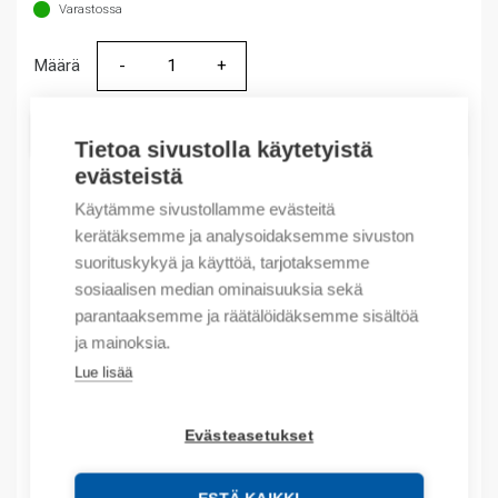
Varastossa
Määrä
Määrä
LISÄÄ OSTOSKORIIN
Tietoa sivustolla käytetyistä
evästeistä
Käytämme sivustollamme evästeitä
kerätäksemme ja analysoidaksemme sivuston
Tuotekoodit
suorituskykyä ja käyttöä, tarjotaksemme
sosiaalisen median ominaisuuksia sekä
Tilauskoodi: IOAO6X
parantaaksemme ja räätälöidäksemme sisältöä
Product order number: IOAO6X
ja mainoksia.
Valmistajan tuotenumero: IO-AO6X
Tuotteen tullikoodi: 85389091
Lue lisää
Kuvaus
Evästeasetukset
Lisätiedot