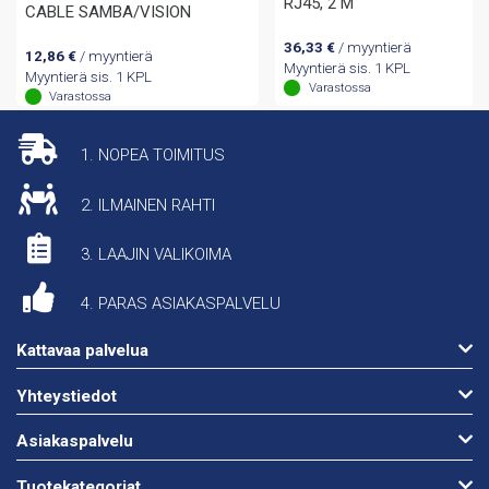
RJ45, 2 M
CABLE SAMBA/VISION
36,33
€
/ myyntierä
12,86
€
/ myyntierä
Myyntierä sis. 1 KPL
Myyntierä sis. 1 KPL
Varastossa
Varastossa
1. NOPEA TOIMITUS
2. ILMAINEN RAHTI
3. LAAJIN VALIKOIMA
4. PARAS ASIAKASPALVELU
Kattavaa palvelua
Yhteystiedot
Asiakaspalvelu
Tuotekategoriat