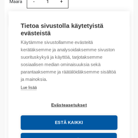
Määrä
Määrä
LISÄÄ OSTOSKORIIN
Tietoa sivustolla käytetyistä
evästeistä
Käytämme sivustollamme evästeitä
Tuotekoodit
kerätäksemme ja analysoidaksemme sivuston
suorituskykyä ja käyttöä, tarjotaksemme
Tilauskoodi: UIDW1616R
sosiaalisen median ominaisuuksia sekä
Product order number: UIDW1616R
parantaaksemme ja räätälöidäksemme sisältöä
Valmistajan tuotenumero: UID-W1616R
ja mainoksia.
Tuotteen tullikoodi: 85176200
Lue lisää
Kuvaus
Evästeasetukset
Lisätiedot
ESTÄ KAIKKI
Liitteet