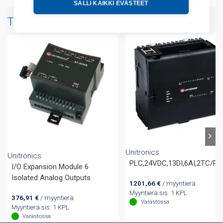
SALLI KAIKKI EVÄSTEET
Tuotteita samalta valmistajalta
Unitronics
Unitronics
PLC,24VDC,13DI,6AI,2TC/PT
I/O Expansion Module 6
Isolated Analog Outputs
1201,66
€
/ myyntierä
Myyntierä sis. 1 KPL
376,91
€
/ myyntierä
Varastossa
Myyntierä sis. 1 KPL
Varastossa