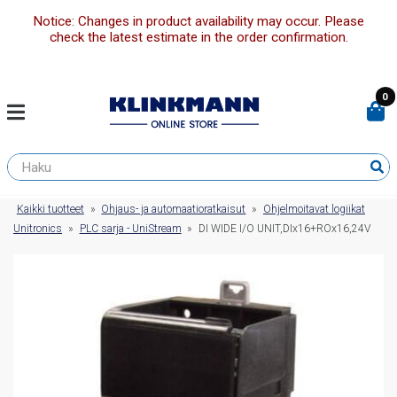
Notice: Changes in product availability may occur. Please
check the latest estimate in the order confirmation.
0
Kaikki tuotteet
»
Ohjaus- ja automaatioratkaisut
»
Ohjelmoitavat logiikat
Unitronics
»
PLC sarja - UniStream
»
DI WIDE I/O UNIT,DIx16+ROx16,24V