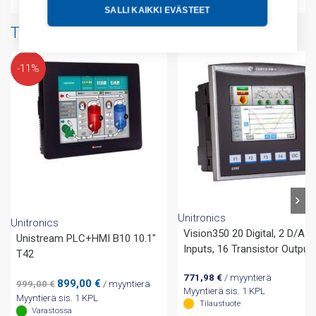
SALLI KAIKKI EVÄSTEET
Tuotteita samalta valmistajalta
-11%
Unitronics
Unitronics
Vision350 20 Digital, 2 D/A
Unistream PLC+HMI B10 10.1″
Inputs, 16 Transistor Output
T42
771,98
€
/ myyntierä
Alkuperäinen
Nykyinen
899,00
€
999,00
€
/ myyntierä
Myyntierä sis. 1 KPL
hinta
hinta
Myyntierä sis. 1 KPL
Tilaustuote
oli:
on:
Varastossa