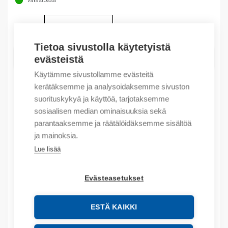
Varastossa
Määrä
Määrä
Tietoa sivustolla käytetyistä
LISÄÄ OSTOSKORIIN
evästeistä
Käytämme sivustollamme evästeitä
kerätäksemme ja analysoidaksemme sivuston
suorituskykyä ja käyttöä, tarjotaksemme
Tuotekoodit
sosiaalisen median ominaisuuksia sekä
parantaaksemme ja räätälöidäksemme sisältöä
Tilauskoodi: PLS25003A
ja mainoksia.
Product order number: PLS25003A
Lue lisää
Kuvaus
Evästeasetukset
Lisätiedot
ESTÄ KAIKKI
Liitteet