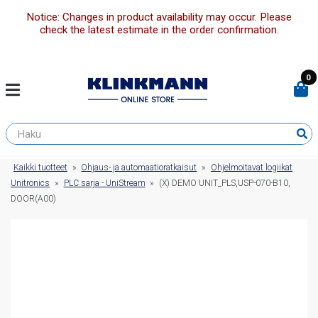
Notice: Changes in product availability may occur. Please
check the latest estimate in the order confirmation.
0
Kaikki tuotteet
»
Ohjaus- ja automaatioratkaisut
»
Ohjelmoitavat logiikat
Unitronics
»
PLC sarja - UniStream
»
(X) DEMO UNIT_PLS,USP-070-B10,
DOOR(A00)