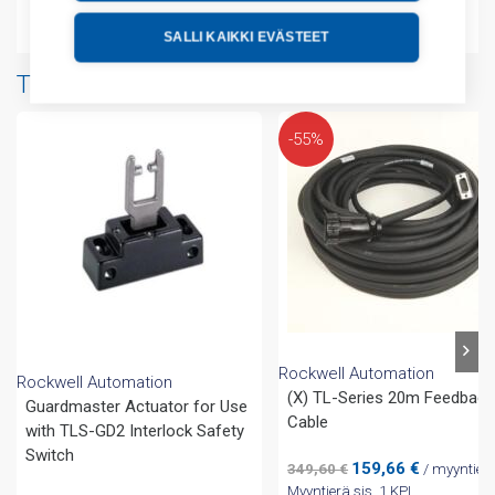
Liitteet
SALLI KAIKKI EVÄSTEET
Tuotteita samalta valmistajalta
-55%
Rockwell Automation
Rockwell Automation
(X) TL-Series 20m Feedback
Guardmaster Actuator for Use
Cable
with TLS-GD2 Interlock Safety
Switch
Alkuperäinen
Nykyinen
159,66
€
349,60
€
/ myyntier
hinta
hinta
Myyntierä sis. 1 KPL