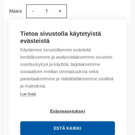
Määrä
Määrä
LISÄÄ OSTOSKORIIN
Tietoa sivustolla käytetyistä
evästeistä
Käytämme sivustollamme evästeitä
kerätäksemme ja analysoidaksemme sivuston
Tuotekoodit
suorituskykyä ja käyttöä, tarjotaksemme
sosiaalisen median ominaisuuksia sekä
Tilauskoodi: 440RB23211
parantaaksemme ja räätälöidäksemme sisältöä
Product order number: 440RB23211
ja mainoksia.
Valmistajan tuotenumero: 440R-B23211
Tuotteen tullikoodi: 8536490099
Lue lisää
Kuvaus
Evästeasetukset
Lisätiedot
ESTÄ KAIKKI