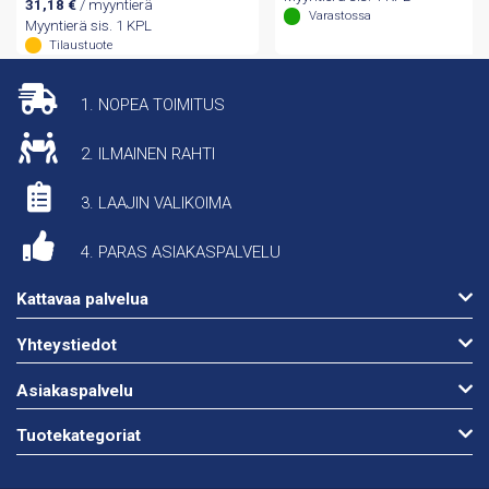
31,18
€
/ myyntierä
oli:
on:
Varastossa
Myyntierä sis. 1 KPL
349,60 €.
159,66 €.
Tilaustuote
1. NOPEA TOIMITUS
2. ILMAINEN RAHTI
3. LAAJIN VALIKOIMA
4. PARAS ASIAKASPALVELU
Kattavaa palvelua
Yhteystiedot
Asiakaspalvelu
Tuotekategoriat