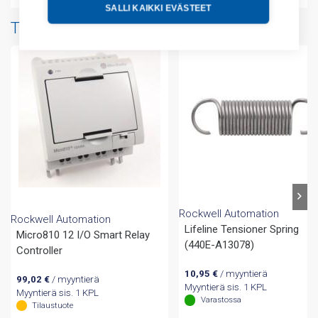
SALLI KAIKKI EVÄSTEET
Tuotteita samalta valmistajalta
Rockwell Automation
Rockwell Automation
Lifeline Tensioner Spring
Micro810 12 I/O Smart Relay
(440E-A13078)
Controller
10,95
€
/ myyntierä
99,02
€
/ myyntierä
Myyntierä sis. 1 KPL
Myyntierä sis. 1 KPL
Varastossa
Tilaustuote