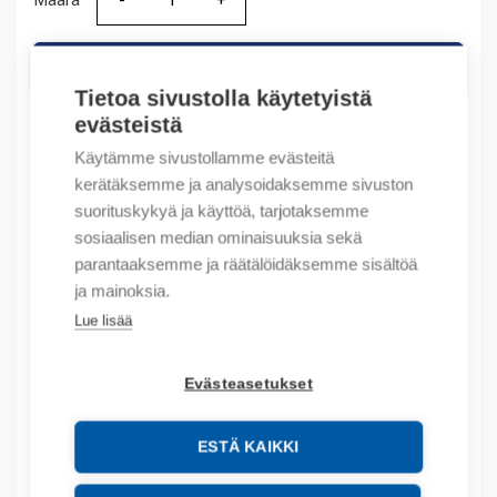
Määrä
Määrä
LISÄÄ OSTOSKORIIN
Tietoa sivustolla käytetyistä
evästeistä
Käytämme sivustollamme evästeitä
Tuotekoodit
kerätäksemme ja analysoidaksemme sivuston
suorituskykyä ja käyttöä, tarjotaksemme
Tilauskoodi: 1734IB8
sosiaalisen median ominaisuuksia sekä
Product order number: 1734IB8
parantaaksemme ja räätälöidäksemme sisältöä
Valmistajan tuotenumero: 1734-IB8
ja mainoksia.
Tuotteen tullikoodi: 85371095
Lue lisää
Kuvaus
Evästeasetukset
Lisätiedot
ESTÄ KAIKKI
Liitteet