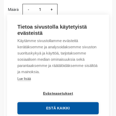
Määrä
Määrä
LISÄÄ OSTOSKORIIN
Tietoa sivustolla käytetyistä
evästeistä
Käytämme sivustollamme evästeitä
kerätäksemme ja analysoidaksemme sivuston
Tuotekoodit
suorituskykyä ja käyttöä, tarjotaksemme
sosiaalisen median ominaisuuksia sekä
Tilauskoodi: 1734EP24DC
parantaaksemme ja räätälöidäksemme sisältöä
Product order number: 1734EP24DC
ja mainoksia.
Valmistajan tuotenumero: 1734-EP24DC
Lue lisää
Tuotteen tullikoodi: 85371095
Evästeasetukset
Kuvaus
Lisätiedot
ESTÄ KAIKKI