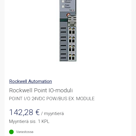
Rockwell Automation
Rockwell Point IO-moduli
POINT I/O 24VDC POW/BUS EX. MODULE
142,28
€
/ myyntierä
Myyntierä sis. 1 KPL
Varastossa