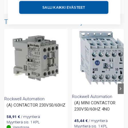
Liitteet
SALLI KAIKKI EVÄSTEET
Tuotteita samalta valmistajalta
Rockwell Automation
Rockwell Automation
(A) MINI CONTACTOR
(A) CONTACTOR 230V50/60HZ
230V50/60HZ 4NO
58,91
€
/ myyntierä
45,44
€
/ myyntierä
Myyntierä sis. 1 KPL
Myyntierä sis. 1 KPL
Varastossa