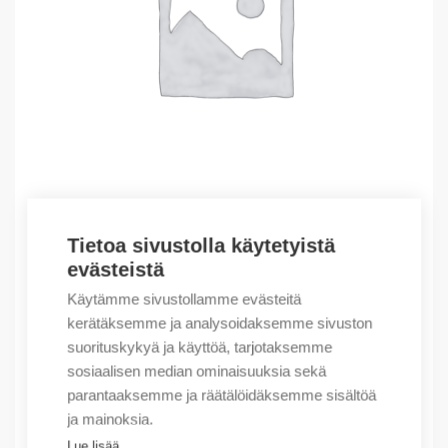
Tietoa sivustolla käytetyistä
Outlet – Erikoishinnat
evästeistä
(X) Mini photosensor IP65
Käytämme sivustollamme evästeitä
9,37
€
/ myyntierä
kerätäksemme ja analysoidaksemme sivuston
suorituskykyä ja käyttöä, tarjotaksemme
Myyntierä sis. 5 kpl
sosiaalisen median ominaisuuksia sekä
Varastossa
parantaaksemme ja räätälöidäksemme sisältöä
ja mainoksia.
Määrä
Määrä
Lue lisää