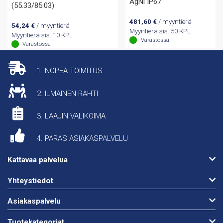
AgNi IP67
(55.33/85.03)
481,60
€
/ myyntierä
54,24
€
/ myyntierä
Myyntierä sis. 50 KPL
Myyntierä sis. 10 KPL
Varastossa
Varastossa
1. NOPEA TOIMITUS
2. ILMAINEN RAHTI
3. LAAJIN VALIKOIMA
4. PARAS ASIAKASPALVELU
Kattavaa palvelua
Yhteystiedot
Asiakaspalvelu
Tuotekategoriat