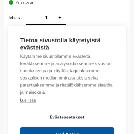
Varastossa
Määrä
Määrä
LISÄÄ OSTOSKORIIN
Tietoa sivustolla käytetyistä
evästeistä
Käytämme sivustollamme evästeitä
kerätäksemme ja analysoidaksemme sivuston
Tuotekoodit
suorituskykyä ja käyttöä, tarjotaksemme
sosiaalisen median ominaisuuksia sekä
Tilauskoodi: 9021SMA
parantaaksemme ja räätälöidäksemme sisältöä
Product order number: 9021
ja mainoksia.
Valmistajan tuotenumero: 90.21SMA
Tuotteen tullikoodi: 85366990
Lue lisää
Kuvaus
Evästeasetukset
Lisätiedot