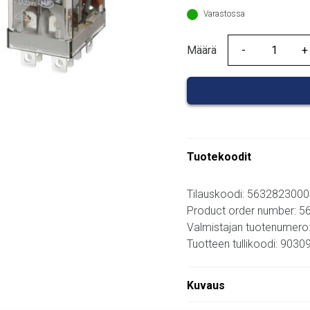
Varastossa
Määrä
Määrä
Tuotekoodit
Tilauskoodi: 563282300
Product order number: 
Valmistajan tuotenumero
Tuotteen tullikoodi: 903
Kuvaus