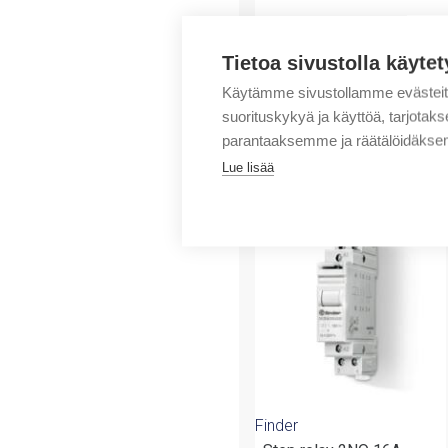
Tietoa sivustolla käytet
Käytämme sivustollamme evästei
suorituskykyä ja käyttöä, tarjot
parantaaksemme ja räätälöidäksem
Lue lisää
Tuotteita samalta 
Finder