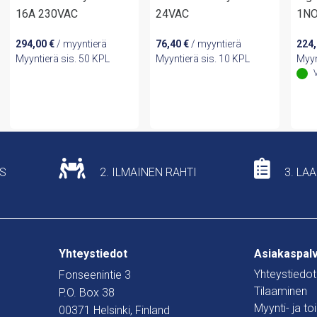
16A 230VAC
24VAC
1NO
294,00
€
/ myyntierä
76,40
€
/ myyntierä
224
Myyntierä sis. 50 KPL
Myyntierä sis. 10 KPL
Myyn
US
2. ILMAINEN RAHTI
3. LA
Yhteystiedot
Asiakaspal
Yhteystiedot
Fonseenintie 3
Tilaaminen
P.O. Box 38
Myynti- ja t
00371 Helsinki, Finland