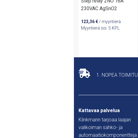
Step relay 2NO 16A
230VAC AgSnO2
123,36
€
/ myyntierä
Myyntierä sis. 5 KPL
1. NOPEA TOIMIT
Kattavaa palvelua
Klinkmann tarjoaa laajan
valikoiman sähkö- ja
automaatiokomponentteja