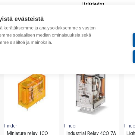
Lisätiedot
yistä evästeistä
Tekniset tiedot
tä kerätäksemme ja analysoidaksemme sivuston
Liitteet
aksemme sosiaalisen median ominaisuuksia sekä
me sisältöä ja mainoksia.
valmistajalta
Finder
Finder
Finde
Miniature relay 1CO
Industrial Relay 4CO 7A
Lig