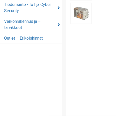
automaatioratkaisut
Tiedonsiirto - IoT ja Cyber
Security
Tiedonsiirto - IoT ja
Cyber Security
Verkonrakennus ja –
tarvikkeet
Verkonrakennus ja –
tarvikkeet
Outlet – Erikoishinnat
Outlet – Erikoishinnat