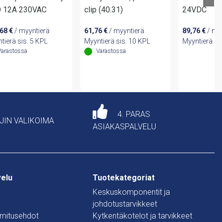
 12A 230VAC
clip (40.31)
24VDC
,68
€
/ myyntierä
61,76
€
/ myyntierä
89,76
€
/ my
tierä sis. 5 KPL
Myyntierä sis. 10 KPL
Myyntierä si
Varastossa
Varastossa
4. PARAS
AJIN VALIKOIMA
ASIAKASPALVELU
velu
Tuotekategoriat
Keskuskomponentit ja
johdotustarvikkeet
oimitusehdot
Kytkentäkotelot ja tarvikkeet