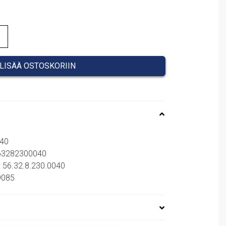
LISÄÄ OSTOSKORIIN
040
563282300040
: 56.32.8.230.0040
09085