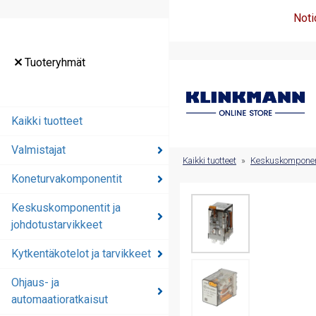
Noti
Tuoteryhmät
Tuoteryhmät
Kaikki tuotteet
Kaikki tuotteet
Valmistajat
Valmistajat
Kaikki tuotteet
»
Keskuskomponenti
Koneturvakomponentit
Koneturvakomponentit
Keskuskomponentit ja
Keskuskomponentit ja
johdotustarvikkeet
johdotustarvikkeet
Kytkentäkotelot ja tarvikkeet
Kytkentäkotelot ja
tarvikkeet
Ohjaus- ja
automaatioratkaisut
Ohjaus- ja