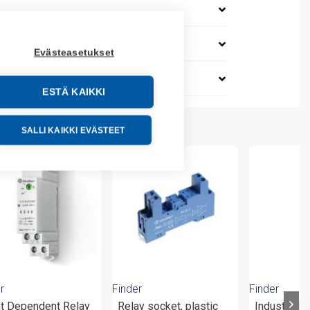
Evästeasetukset
ESTÄ KAIKKI
SALLI KAIKKI EVÄSTEET
r
Finder
Finder
ht Dependent Relay
Relay socket, plastic
Industrial 