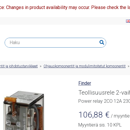
ce: Changes in product availability may occur. Please check the la
t ja johdotustarvikkeet
»
Ohjauskomponentit ja modulimitoitetut komponentit
Finder
Teollisuusrele 2-va
Power relay 2CO 12A 23
106,88
€
/ myyntie
Myyntierä sis. 10 KPL