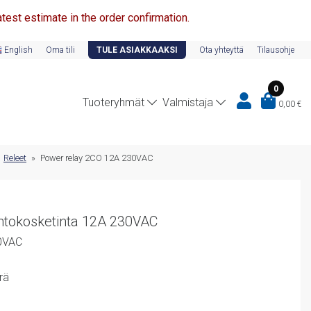
test estimate in the order confirmation.
English
Oma tili
TULE ASIAKKAAKSI
Ota yhteyttä
Tilausohje
0
Tuoteryhmät
Valmistaja
0,00
€
»
Releet
»
Power relay 2CO 12A 230VAC
ihtokosketinta 12A 230VAC
0VAC
rä