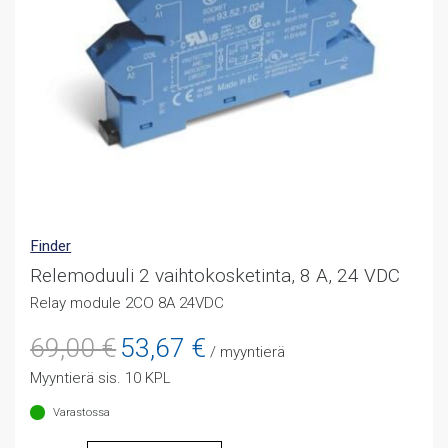
Finder
Relemoduuli 2 vaihtokosketinta, 8 A, 24 VDC
Relay module 2CO 8A 24VDC
Alkuperäinen
Nykyinen
69,00
€
53,67
€
/ myyntierä
hinta
hinta
Myyntierä sis. 10 KPL
oli:
on:
69,00 €.
53,67 €.
Varastossa