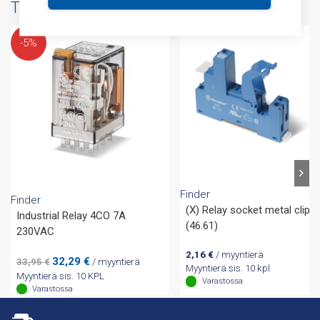
Tuotteita samalta valmistajalta
-5%
Finder
Finder
(X) Relay socket metal clip
Industrial Relay 4CO 7A
(46.61)
230VAC
2,16
€
/ myyntierä
Alkuperäinen
Nykyinen
32,29
€
33,95
€
/ myyntierä
Myyntierä sis. 10 kpl
hinta
hinta
Myyntierä sis. 10 KPL
Varastossa
oli:
on:
Varastossa
33,95 €.
32,29 €.