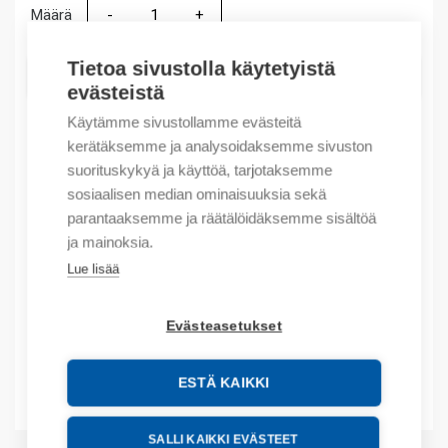
Määrä
Määrä
Tietoa sivustolla käytetyistä
LISÄÄ OSTOSKORIIN
evästeistä
Käytämme sivustollamme evästeitä
kerätäksemme ja analysoidaksemme sivuston
Tuotekoodit
suorituskykyä ja käyttöä, tarjotaksemme
sosiaalisen median ominaisuuksia sekä
parantaaksemme ja räätälöidäksemme sisältöä
Tilauskoodi: 386270240050
Valmistajan tuotenumero: 38.62.7.024.0050
ja mainoksia.
Lue lisää
Kuvaus
Evästeasetukset
Lisätiedot
ESTÄ KAIKKI
Liitteet
SALLI KAIKKI EVÄSTEET