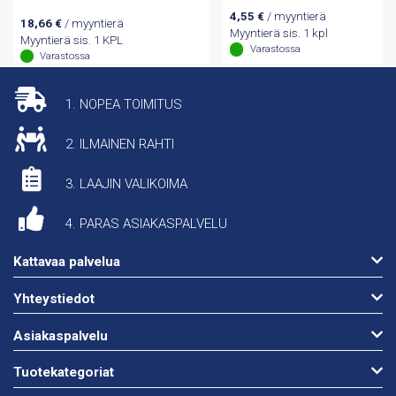
4,55
€
/ myyntierä
18,66
€
/ myyntierä
Myyntierä sis. 1 kpl
Myyntierä sis. 1 KPL
Varastossa
Varastossa
1. NOPEA TOIMITUS
2. ILMAINEN RAHTI
3. LAAJIN VALIKOIMA
4. PARAS ASIAKASPALVELU
Kattavaa palvelua
Yhteystiedot
Asiakaspalvelu
Tuotekategoriat