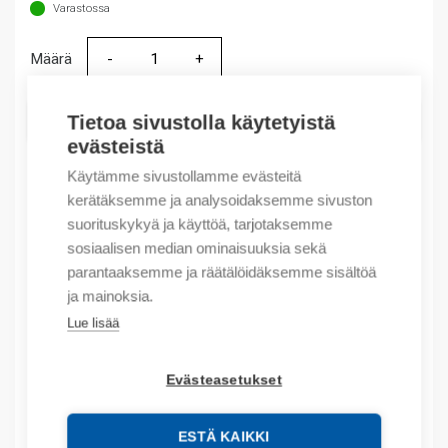
Varastossa
Määrä
Määrä
LISÄÄ OSTOSKORIIN
Tietoa sivustolla käytetyistä
evästeistä
Käytämme sivustollamme evästeitä
kerätäksemme ja analysoidaksemme sivuston
Tuotekoodit
suorituskykyä ja käyttöä, tarjotaksemme
sosiaalisen median ominaisuuksia sekä
Tilauskoodi: 9001010100101003K
parantaaksemme ja räätälöidäksemme sisältöä
Product order number: 9001010100101003K
ja mainoksia.
Valmistajan tuotenumero: 9001010100101003
Lue lisää
Sähkönumero: 3131054
Tuotteen tullikoodi: 85363090
Evästeasetukset
Kuvaus
ESTÄ KAIKKI