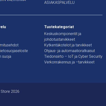
ASIAKASPALVELU
velu
Tuotekategoriat
Keskuskomponentit ja
johdotustarvikkeet
oimitusehdot
Kytkentäkotelot ja tarvikkeet
 tietosuojaseloste
Ohjaus- ja automaatioratkaisut
n suoja
Tiedonsiirto – IoT ja Cyber Security
Verkonrakennus ja –tarvikkeet
 Store 2026