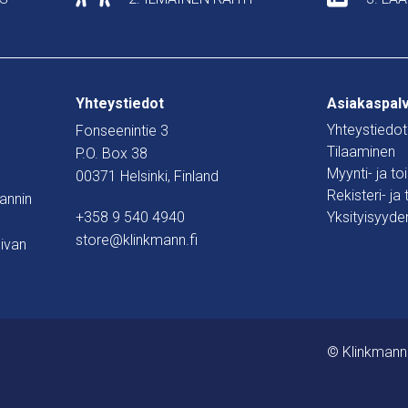
Yhteystiedot
Asiakaspal
Yhteystiedot
Fonseenintie 3
Tilaaminen
P.O. Box 38
Myynti- ja t
00371 Helsinki, Finland
Rekisteri- ja
mannin
+358 9 540 4940
Yksityisyyde
store@klinkmann.fi
ivan
© Klinkmann