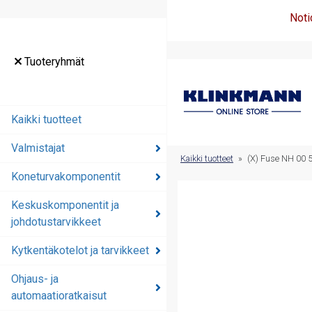
Noti
Tuoteryhmät
Tuoteryhmät
Kaikki tuotteet
Kaikki tuotteet
Valmistajat
Valmistajat
Kaikki tuotteet
»
(X) Fuse NH 00 5
Koneturvakomponentit
Koneturvakomponentit
Keskuskomponentit ja
Keskuskomponentit ja
johdotustarvikkeet
johdotustarvikkeet
Kytkentäkotelot ja tarvikkeet
Kytkentäkotelot ja
tarvikkeet
Ohjaus- ja
automaatioratkaisut
Ohjaus- ja