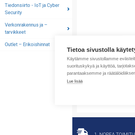
automaatioratkaisut
Tiedonsiirto - IoT ja Cyber
Security
Tiedonsiirto - IoT ja
Cyber Security
Verkonrakennus ja –
tarvikkeet
Verkonrakennus ja –
tarvikkeet
Outlet – Erikoishinnat
Tietoa sivustolla käytet
Outlet – Erikoishinnat
Käytämme sivustollamme evästei
suorituskykyä ja käyttöä, tarjot
parantaaksemme ja räätälöidäksem
Lue lisää
1. NOPEA TOIMIT