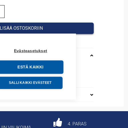
LISÄÄ OSTOSKORIIN
Evästeasetukset
ESTÄ KAIKKI
0107010K
63090
SALLI KAIKKI EVÄSTEET
4. PARAS
AJIN VALIKOIMA