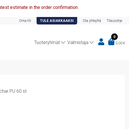
test estimate in the order confirmation.
Oma tili
TULE ASIAKKAAKSI
Ota yhteyttä
Tilausohje
0
Tuoteryhmät
Valmistaja
0,00
€
char PU 60 st