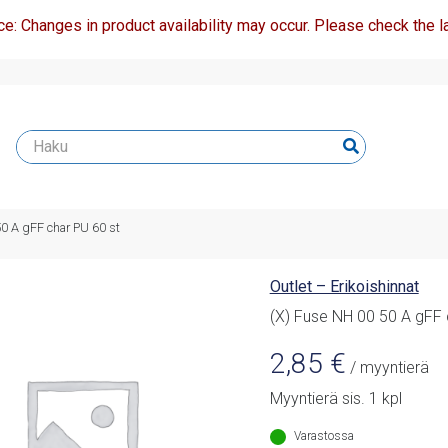
ce: Changes in product availability may occur. Please check the la
0 A gFF char PU 60 st
Outlet – Erikoishinnat
(X) Fuse NH 00 50 A gFF 
2,85
€
/ myyntierä
Myyntierä sis. 1 kpl
Varastossa