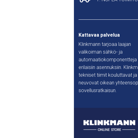
Kattavaa palvelua
Klinkmann tarjoaa laajan
valikoiman sähkö- ja
automaatiokomponentteja
erilaisiin asennuksiin. Klink
tekniset tiimit kouluttavat ja
neuvovat oikean yhteensop
sovellusratkaisun.