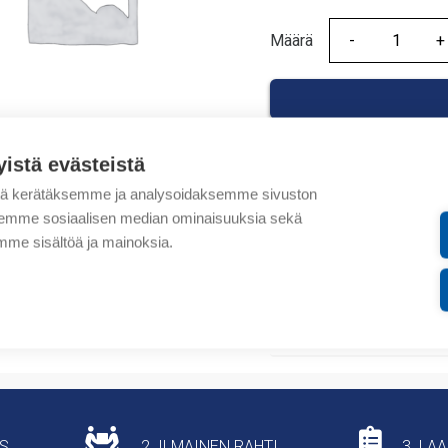
Määrä
Määrä
yistä evästeistä
tä kerätäksemme ja analysoidaksemme sivuston
Tuotekoodit
aksemme sosiaalisen median ominaisuuksia sekä
me sisältöä ja mainoksia.
Tilauskoodi: 900101020
Tuotteen tullikoodi: 853
Lisätiedot
US
2. ILMAINEN RAHTI
3. LA