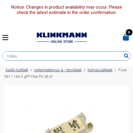
Notice: Changes in product availability may occur. Please
check the latest estimate in the order confirmation.
0
Kaikki tuotteet
»
Verkonrakennus ja –tarvikkeet
»
Kahvasulakkeet
»
Fuse
NH 1 160 A gFF-char PU 36 st