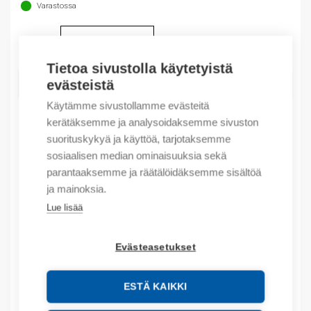
Varastossa
Määrä
Määrä
Tietoa sivustolla käytetyistä
LISÄÄ OSTOSKORIIN
evästeistä
Käytämme sivustollamme evästeitä
kerätäksemme ja analysoidaksemme sivuston
suorituskykyä ja käyttöä, tarjotaksemme
Tuotekoodit
sosiaalisen median ominaisuuksia sekä
parantaaksemme ja räätälöidäksemme sisältöä
Tilauskoodi: 9001010500107017K
ja mainoksia.
Product order number: 9001010500107017K
Lue lisää
Valmistajan tuotenumero: 9.00101E+15
Sähkönumero: 3131369
Tuotteen tullikoodi: 85363090
Evästeasetukset
Lisätiedot
ESTÄ KAIKKI