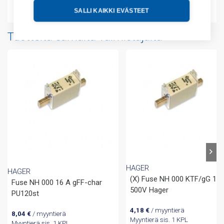
Liitteet
SALLI KAIKKI EVÄSTEET
Tuotteita samalta valmistajalta
HAGER
HAGER
(X) Fuse NH 000 KTF/gG 10
Fuse NH 000 16 A gFF-char
500V Hager
PU120st
4,18
€
/ myyntierä
8,04
€
/ myyntierä
Myyntierä sis. 1 KPL
Myyntierä sis. 1 KPL