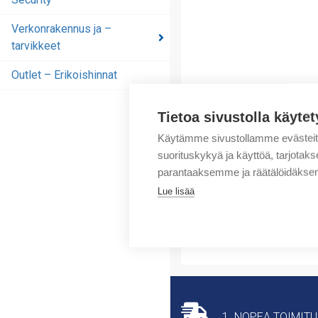
Cyber Security
Verkonrakennus ja –
tarvikkeet
Verkonrakennus ja –
tarvikkeet
Outlet – Erikoishinnat
Outlet – Erikoishinnat
Tietoa sivustolla käytet
Käytämme sivustollamme evästei
suorituskykyä ja käyttöä, tarjot
parantaaksemme ja räätälöidäksem
Lue lisää
1. NOPEA TOIMIT