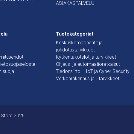
ASIAKASPALVELU
velu
Tuotekategoriat
Keskuskomponentit ja
johdotustarvikkeet
oimitusehdot
Kytkentäkotelot ja tarvikkeet
 tietosuojaseloste
Ohjaus- ja automaatioratkaisut
n suoja
Tiedonsiirto – IoT ja Cyber Security
Verkonrakennus ja –tarvikkeet
 Store 2026