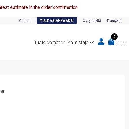
test estimate in the order confirmation.
Oma tili
TULE ASIAKKAAKSI
Ota yhteyttä
Tilausohje
0
Tuoteryhmät
Valmistaja
0,00
€
ver