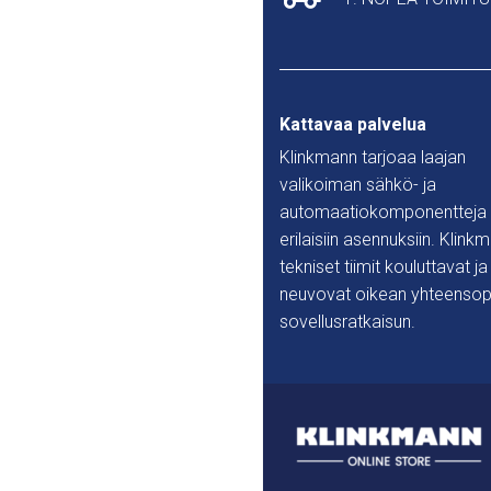
Kattavaa palvelua
Klinkmann tarjoaa laajan
valikoiman sähkö- ja
automaatiokomponentteja
erilaisiin asennuksiin. Klink
tekniset tiimit kouluttavat ja
neuvovat oikean yhteensop
sovellusratkaisun.