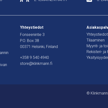
Yhteystiedot
Asiakaspal
Yhteystiedot
Fonseenintie 3
Tilaaminen
P.O. Box 38
Myynti- ja t
00371 Helsinki, Finland
Rekisteri- ja
mannin
+358 9 540 4940
Yksityisyyde
store@klinkmann.fi
ivan
© Klinkmann