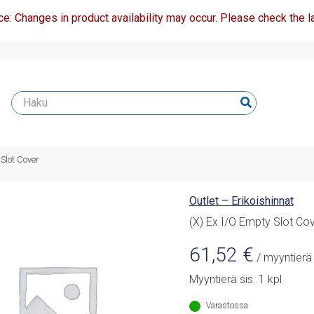
ce: Changes in product availability may occur. Please check the la
 Slot Cover
Outlet – Erikoishinnat
(X) Ex I/O Empty Slot Co
61,52
€
/ myyntierä
Myyntierä sis. 1 kpl
Varastossa