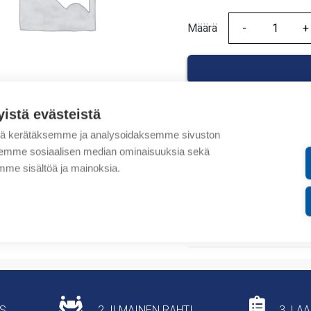
Määrä
Määrä
yistä evästeistä
tä kerätäksemme ja analysoidaksemme sivuston
Tuotekoodit
aksemme sosiaalisen median ominaisuuksia sekä
me sisältöä ja mainoksia.
Tilauskoodi: 1719ARM
Tuotteen tullikoodi: 853
Lisätiedot
US
2. ILMAINEN RAHTI
3. LA