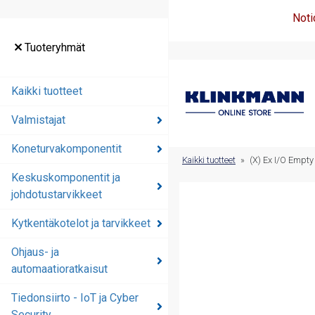
Noti
Tuoteryhmät
Tuoteryhmät
Kaikki tuotteet
Kaikki tuotteet
Valmistajat
Valmistajat
Koneturvakomponentit
Koneturvakomponentit
Kaikki tuotteet
»
(X) Ex I/O Empty
Keskuskomponentit ja
Keskuskomponentit ja
johdotustarvikkeet
johdotustarvikkeet
Kytkentäkotelot ja tarvikkeet
Kytkentäkotelot ja
tarvikkeet
Ohjaus- ja
automaatioratkaisut
Ohjaus- ja
automaatioratkaisut
Tiedonsiirto - IoT ja Cyber
Security
Tiedonsiirto - IoT ja