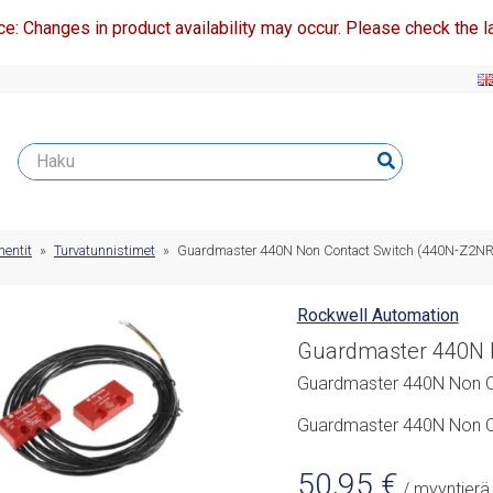
ce: Changes in product availability may occur. Please check the la
entit
»
Turvatunnistimet
»
Guardmaster 440N Non Contact Switch (440N-Z2N
Rockwell Automation
Guardmaster 440N k
Guardmaster 440N Non C
Guardmaster 440N Non C
50,95
€
/ myyntierä