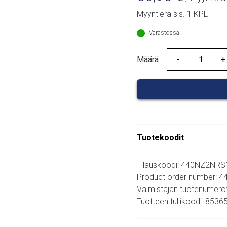
Myyntierä sis. 1 KPL
Varastossa
Määrä
Määrä
Tuotekoodit
Tilauskoodi: 440NZ2NRS
Product order number:
Valmistajan tuotenumer
Tuotteen tullikoodi: 853