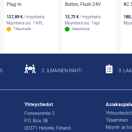
Plug-In
Button, Flush 24V
AC 
127,89
€
/ myyntierä
13,73
€
/ myyntierä
180
Myyntierä sis. 1 KPL
Myyntierä sis. 1 kpl
Myyn
Tilaustuote
Varastossa
US
2. ILMAINEN RAHTI
3. LA
Yhteystiedot
Asiakaspal
Yhteystiedot
Fonseenintie 3
Tilaaminen
P.O. Box 38
Myynti- ja t
00371 Helsinki, Finland