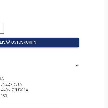
LISÄÄ OSTOSKORIIN
1A
 440NZ2NRS1A
o: 440N-Z2NRS1A
65080