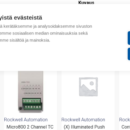
Kuvaus
yistä evästeistä
Lisätiedot
tä kerätäksemme ja analysoidaksemme sivuston
Liitteet
aksemme sosiaalisen median ominaisuuksia sekä
me sisältöä ja mainoksia.
valmistajalta
Rockwell Automation
Rockwell Automation
Rock
Micro800 2 Channel TC
(X) Illuminated Push
Con