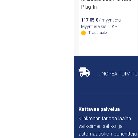
Plug-In
117,05
€
/ myyntierä
Myyntierä sis. 1 KPL
Tilaustuote
1. NOPEA TOIMIT
Kattavaa palvelua
Klinkmann tarjoaa laajan
valikoiman sähkö- ja
automaatiokomponentteja