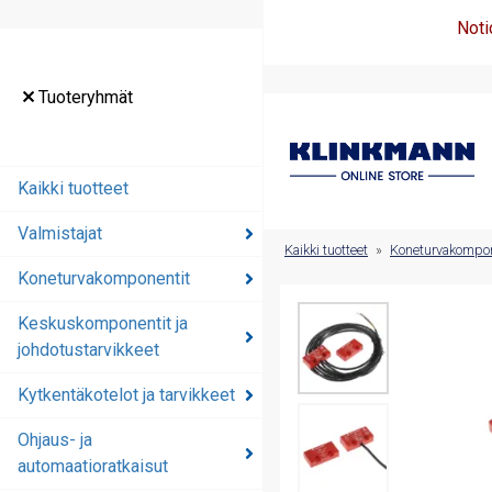
Noti
Tuoteryhmät
Tuoteryhmät
Kaikki tuotteet
Kaikki tuotteet
Valmistajat
Valmistajat
Kaikki tuotteet
»
Koneturvakompon
Koneturvakomponentit
Koneturvakomponentit
Keskuskomponentit ja
Keskuskomponentit ja
johdotustarvikkeet
johdotustarvikkeet
Kytkentäkotelot ja tarvikkeet
Kytkentäkotelot ja
tarvikkeet
Ohjaus- ja
automaatioratkaisut
Ohjaus- ja