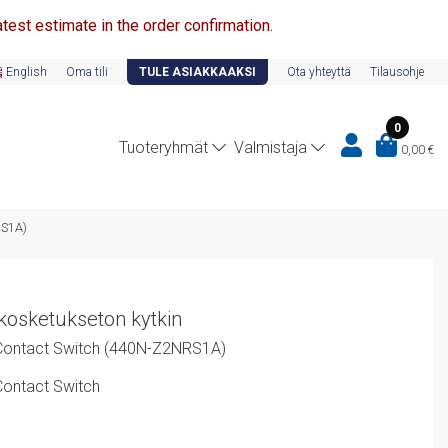
test estimate in the order confirmation.
English
Oma tili
TULE ASIAKKAAKSI
Ota yhteyttä
Tilausohje
0
Tuoteryhmät
Valmistaja
0,00
€
RS1A)
osketukseton kytkin
ontact Switch (440N-Z2NRS1A)
ontact Switch