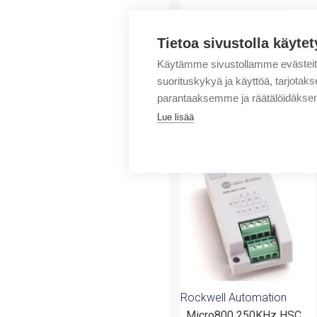
Tietoa sivustolla käytet
Käytämme sivustollamme evästei
suorituskykyä ja käyttöä, tarjot
parantaaksemme ja räätälöidäksem
Lue lisää
Tuotteita samalta 
Rockwell Automation
Micro800 250KHz HSC