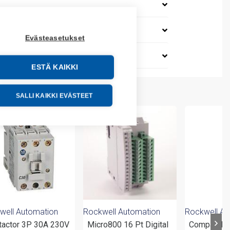
Evästeasetukset
ESTÄ KAIKKI
SALLI KAIKKI EVÄSTEET
well Automation
Rockwell Automation
Rockwell Au
tactor 3P 30A 230V
Micro800 16 Pt Digital
CompactLog