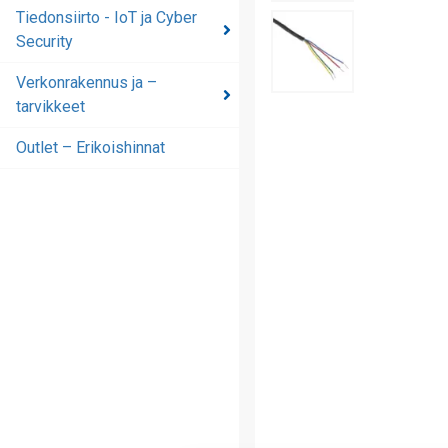
automaatioratkaisut
Tiedonsiirto - IoT ja Cyber
Security
Tiedonsiirto - IoT ja
Cyber Security
Verkonrakennus ja –
tarvikkeet
Verkonrakennus ja –
tarvikkeet
Outlet – Erikoishinnat
Outlet – Erikoishinnat