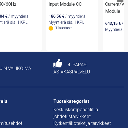
50/60Hz
Input Module CC
Current/Vo
Module
,04
€
/ myyntierä
186,56
€
/ myyntierä
tierä sis. 1 KPL
Myyntierä sis. 1 KPL
643,15
€
/ m
Tilaustuote
Myyntierä si
4. PARAS
AJIN VALIKOIMA
ASIAKASPALVELU
velu
Tuotekategoriat
Keskuskomponentit ja
johdotustarvikkeet
oimitusehdot
Kytkentäkotelot ja tarvikkeet