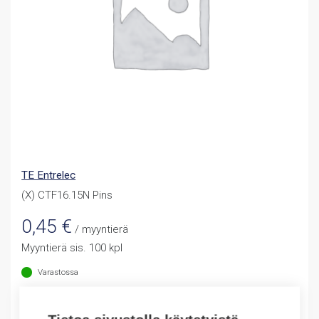
TE Entrelec
(X) CTF16.15N Pins
0,45
€
/ myyntierä
Myyntierä sis. 100 kpl
Varastossa
Määrä
Määrä