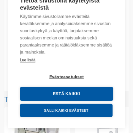
Tietoa sivustolla käytetyistä
evästeistä
LISÄÄ OSTOSKORIIN
Käytämme sivustollamme evästeitä
kerätäksemme ja analysoidaksemme sivuston
suorituskykyä ja käyttöä, tarjotaksemme
sosiaalisen median ominaisuuksia sekä
Tuotekoodit
parantaaksemme ja räätälöidäksemme sisältöä
ja mainoksia.
Tilauskoodi: 1SNA173529R2700
Lue lisää
Tuotteen tullikoodi: 85369010
Evästeasetukset
Lisätiedot
ESTÄ KAIKKI
Tuotteita samalta valmistajalta
SALLI KAIKKI EVÄSTEET