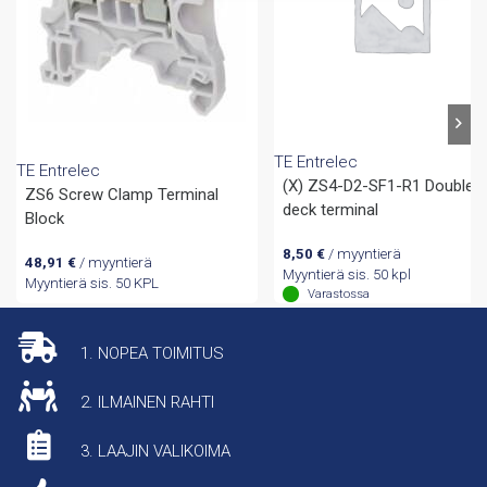
TE Entrelec
TE Entrelec
(X) ZS4-D2-SF1-R1 Double
ZS6 Screw Clamp Terminal
deck terminal
Block
8,50
€
/ myyntierä
48,91
€
/ myyntierä
Myyntierä sis. 50 kpl
Myyntierä sis. 50 KPL
Varastossa
1. NOPEA TOIMITUS
2. ILMAINEN RAHTI
3. LAAJIN VALIKOIMA