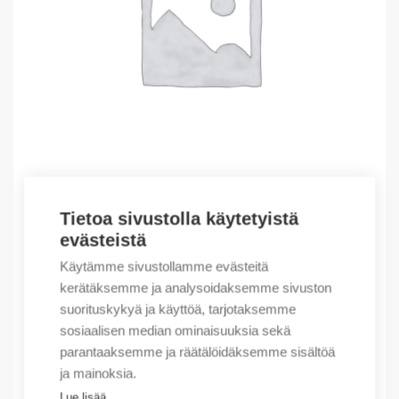
Tietoa sivustolla käytetyistä
Outlet – Erikoishinnat
evästeistä
(X) WD-1-DH-GR4060, W40H60 (36m), HF
Käytämme sivustollamme evästeitä
4,99
€
/ myyntierä
kerätäksemme ja analysoidaksemme sivuston
suorituskykyä ja käyttöä, tarjotaksemme
Myyntierä sis. 36 kpl
sosiaalisen median ominaisuuksia sekä
Varastossa
parantaaksemme ja räätälöidäksemme sisältöä
ja mainoksia.
Määrä
Määrä
Lue lisää