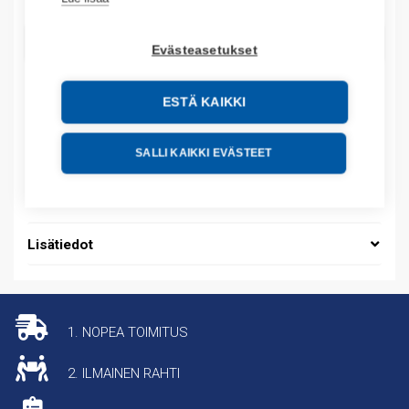
LISÄÄ OSTOSKORIIN
Evästeasetukset
ESTÄ KAIKKI
Tuotekoodit
SALLI KAIKKI EVÄSTEET
Tilauskoodi: 1SET411105R0000
Tuotteen tullikoodi: 39259020
Lisätiedot
1. NOPEA TOIMITUS
2. ILMAINEN RAHTI